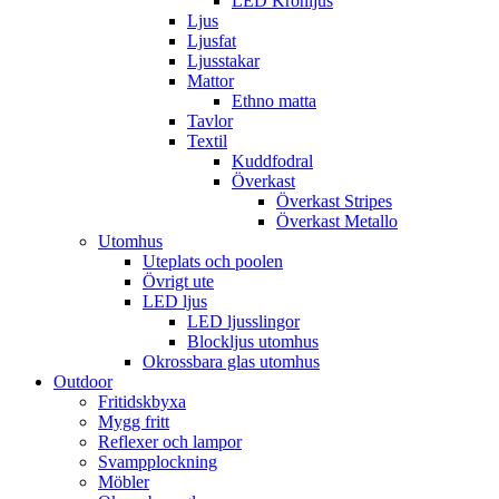
LED Kronljus
Ljus
Ljusfat
Ljusstakar
Mattor
Ethno matta
Tavlor
Textil
Kuddfodral
Överkast
Överkast Stripes
Överkast Metallo
Utomhus
Uteplats och poolen
Övrigt ute
LED ljus
LED ljusslingor
Blockljus utomhus
Okrossbara glas utomhus
Outdoor
Fritidskbyxa
Mygg fritt
Reflexer och lampor
Svampplockning
Möbler