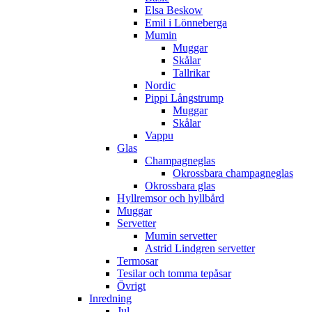
Elsa Beskow
Emil i Lönneberga
Mumin
Muggar
Skålar
Tallrikar
Nordic
Pippi Långstrump
Muggar
Skålar
Vappu
Glas
Champagneglas
Okrossbara champagneglas
Okrossbara glas
Hyllremsor och hyllbård
Muggar
Servetter
Mumin servetter
Astrid Lindgren servetter
Termosar
Tesilar och tomma tepåsar
Övrigt
Inredning
Jul