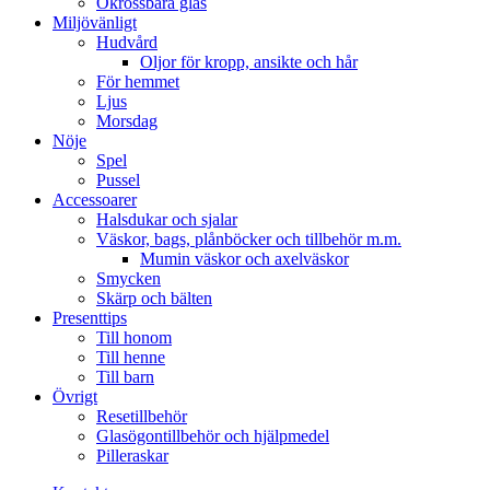
Okrossbara glas
Miljövänligt
Hudvård
Oljor för kropp, ansikte och hår
För hemmet
Ljus
Morsdag
Nöje
Spel
Pussel
Accessoarer
Halsdukar och sjalar
Väskor, bags, plånböcker och tillbehör m.m.
Mumin väskor och axelväskor
Smycken
Skärp och bälten
Presenttips
Till honom
Till henne
Till barn
Övrigt
Resetillbehör
Glasögontillbehör och hjälpmedel
Pilleraskar