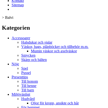
Kontakt
Sitemap
>
Balvi
Kategorien
Accessoarer
Halsdukar och sjalar
Väskor, bags, plånböcker och tillbehör m.m.
Mumin väskor och axelväskor
Smycken
Skärp och bälten
Nöje
Spel
Pussel
Presenttips
Till honom
Till henne
Till barn
Miljövänligt
Hudvård
Oljor för kropp, ansikte och hår
För hemmet