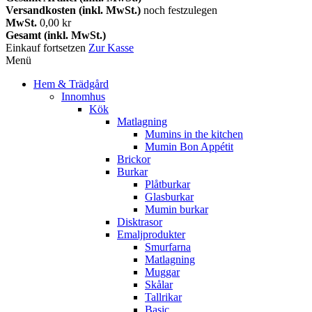
Versandkosten (inkl. MwSt.)
noch festzulegen
MwSt.
0,00 kr
Gesamt (inkl. MwSt.)
Einkauf fortsetzen
Zur Kasse
Menü
Hem & Trädgård
Innomhus
Kök
Matlagning
Mumins in the kitchen
Mumin Bon Appétit
Brickor
Burkar
Plåtburkar
Glasburkar
Mumin burkar
Disktrasor
Emaljprodukter
Smurfarna
Matlagning
Muggar
Skålar
Tallrikar
Basic