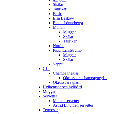
Skålar
Tallrikar
Basic
Elsa Beskow
Emil i Lönneberga
Mumin
Muggar
Skålar
Tallrikar
Nordic
Pippi Långstrump
Muggar
Skålar
Vappu
Glas
Champagneglas
Okrossbara champagneglas
Okrossbara glas
Hyllremsor och hyllbård
Muggar
Servetter
Mumin servetter
Astrid Lindgren servetter
Termosar