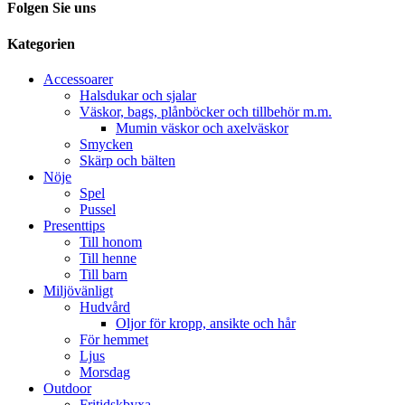
Folgen Sie uns
Kategorien
Accessoarer
Halsdukar och sjalar
Väskor, bags, plånböcker och tillbehör m.m.
Mumin väskor och axelväskor
Smycken
Skärp och bälten
Nöje
Spel
Pussel
Presenttips
Till honom
Till henne
Till barn
Miljövänligt
Hudvård
Oljor för kropp, ansikte och hår
För hemmet
Ljus
Morsdag
Outdoor
Fritidskbyxa