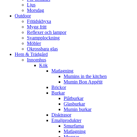
Ljus
Morsdag
Outdoor
Fritidskbyxa
Mygg fritt
Reflexer och lampor
Svampplockning
Möbler
Okrossbara glas
Hem & Trädgård
Innomhus
Kök
Matlagning
Mumins in the kitchen
Mumin Bon Appétit
Brickor
Burkar
Plåtburkar
Glasburkar
Mumin burkar
Disktrasor
Emaljprodukter
Smurfarna
Matlagning
Muggar