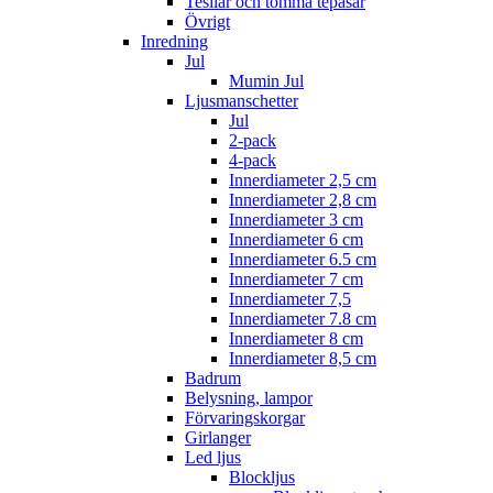
Tesilar och tomma tepåsar
Övrigt
Inredning
Jul
Mumin Jul
Ljusmanschetter
Jul
2-pack
4-pack
Innerdiameter 2,5 cm
Innerdiameter 2,8 cm
Innerdiameter 3 cm
Innerdiameter 6 cm
Innerdiameter 6.5 cm
Innerdiameter 7 cm
Innerdiameter 7,5
Innerdiameter 7.8 cm
Innerdiameter 8 cm
Innerdiameter 8,5 cm
Badrum
Belysning, lampor
Förvaringskorgar
Girlanger
Led ljus
Blockljus