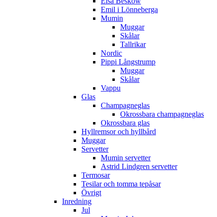
Elsa Beskow
Emil i Lönneberga
Mumin
Muggar
Skålar
Tallrikar
Nordic
Pippi Långstrump
Muggar
Skålar
Vappu
Glas
Champagneglas
Okrossbara champagneglas
Okrossbara glas
Hyllremsor och hyllbård
Muggar
Servetter
Mumin servetter
Astrid Lindgren servetter
Termosar
Tesilar och tomma tepåsar
Övrigt
Inredning
Jul