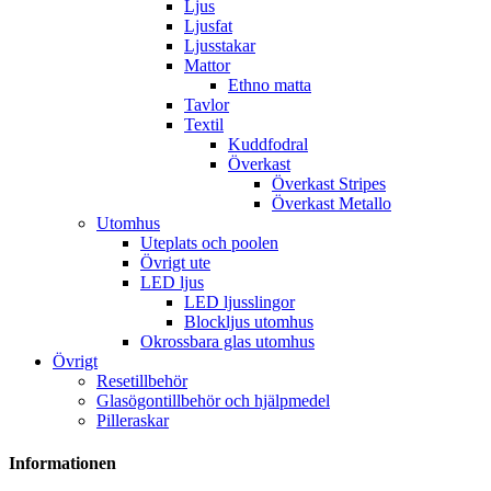
Ljus
Ljusfat
Ljusstakar
Mattor
Ethno matta
Tavlor
Textil
Kuddfodral
Överkast
Överkast Stripes
Överkast Metallo
Utomhus
Uteplats och poolen
Övrigt ute
LED ljus
LED ljusslingor
Blockljus utomhus
Okrossbara glas utomhus
Övrigt
Resetillbehör
Glasögontillbehör och hjälpmedel
Pilleraskar
Informationen