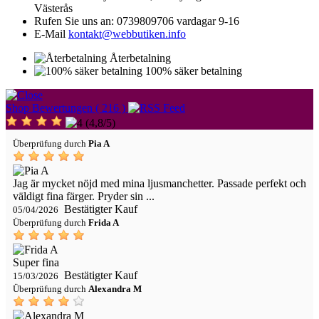
Västerås
Rufen Sie uns an:
0739809706 vardagar 9-16
E-Mail
kontakt@webbutiken.info
Återbetalning
100% säker betalning
Shop Bewertungen ( 216 )
(
4,8
/
5
)
Überprüfung durch
Pia A
Jag är mycket nöjd med mina ljusmanchetter. Passade perfekt och
väldigt fina färger. Pryder sin ...
Bestätigter Kauf
05/04/2026
Überprüfung durch
Frida A
Super fina
Bestätigter Kauf
15/03/2026
Überprüfung durch
Alexandra M