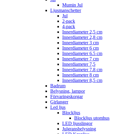
Mumin Jul
Ljusmanschetter
Jul
2-pack
4-pack
Innerdiameter 2,5 cm
Innerdiameter 2,8 cm
Innerdiameter 3 cm
Innerdiameter 6 cm
Innerdiameter 6.5 cm
Innerdiameter 7 cm
Innerdiameter 7,5
Innerdiameter 7.8 cm
Innerdiameter 8 cm
Innerdiameter 8,5 cm
Badrum
Belysning, lampor
Förvaringskorgar
Girlanger
Led ljus
Blockljus
Blockljus utomhus
LED ljusslingor
Julgransbelysning