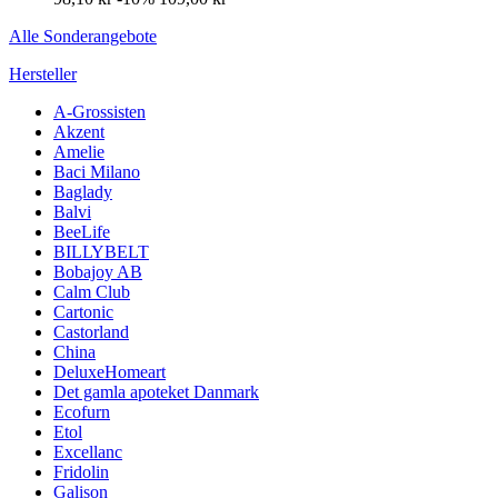
Alle Sonderangebote
Hersteller
A-Grossisten
Akzent
Amelie
Baci Milano
Baglady
Balvi
BeeLife
BILLYBELT
Bobajoy AB
Calm Club
Cartonic
Castorland
China
DeluxeHomeart
Det gamla apoteket Danmark
Ecofurn
Etol
Excellanc
Fridolin
Galison