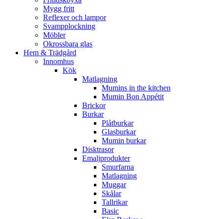
Mygg fritt
Reflexer och lampor
Svampplockning
Möbler
Okrossbara glas
Hem & Trädgård
Innomhus
Kök
Matlagning
Mumins in the kitchen
Mumin Bon Appétit
Brickor
Burkar
Plåtburkar
Glasburkar
Mumin burkar
Disktrasor
Emaljprodukter
Smurfarna
Matlagning
Muggar
Skålar
Tallrikar
Basic