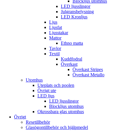
Blockljus utomhus
LED ljusslingor
Julgransbelysning
LED Kronljus
Ljus
Ljusfat
Ljusstakar
Mattor
Ethno matta
Tavlor
Textil
Kuddfodral
Överkast
Överkast Stripes
Överkast Metallo
Utomhus
Uteplats och poolen
Övrigt ute
LED ljus
LED ljusslingor
Blockljus utomhus
Okrossbara glas utomhus
Övrigt
Resetillbehör
Glasögontillbehör och hjälpmedel