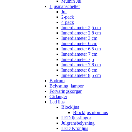
Mumin Jul
Ljusmanschetter
Jul
2-pack
4-pack
Innerdiameter 2,5 cm
Innerdiameter 2,8 cm
Innerdiameter 3 cm
Innerdiameter 6 cm
Innerdiameter 6.5 cm
Innerdiameter 7 cm
Innerdiameter 7,5
Innerdiameter 7.8 cm
Innerdiameter 8 cm
Innerdiameter 8,5 cm
Badrum
Belysning, lampor
Förvaringskorgar
Girlanger
Led ljus
Blockljus
Blockljus utomhus
LED ljusslingor
Julgransbelysning
LED Kronljus