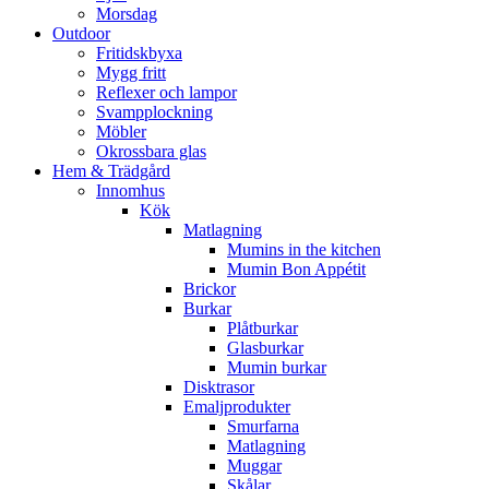
Morsdag
Outdoor
Fritidskbyxa
Mygg fritt
Reflexer och lampor
Svampplockning
Möbler
Okrossbara glas
Hem & Trädgård
Innomhus
Kök
Matlagning
Mumins in the kitchen
Mumin Bon Appétit
Brickor
Burkar
Plåtburkar
Glasburkar
Mumin burkar
Disktrasor
Emaljprodukter
Smurfarna
Matlagning
Muggar
Skålar