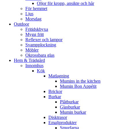
Oljor för kropp, ansikte och hår
För hemmet
Ljus
Morsdag
Outdoor
Fritidskbyxa
Mygg fritt
Reflexer och lampor
Svampplockning
Möbler
Okrossbara glas
Hem & Trädgård
Innomhus
Kök
Matlagning
Mumins in the kitchen
Mumin Bon Appétit
Brickor
Burkar
Plåtburkar
Glasburkar
Mumin burkar
Disktrasor
Emaljprodukter
Smurfarna