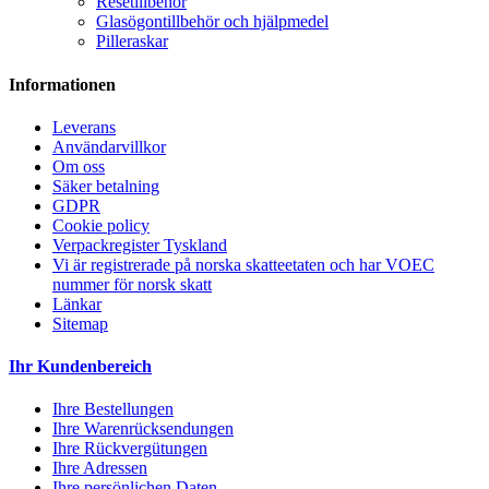
Resetillbehör
Glasögontillbehör och hjälpmedel
Pilleraskar
Informationen
Leverans
Användarvillkor
Om oss
Säker betalning
GDPR
Cookie policy
Verpackregister Tyskland
Vi är registrerade på norska skatteetaten och har VOEC
nummer för norsk skatt
Länkar
Sitemap
Ihr Kundenbereich
Ihre Bestellungen
Ihre Warenrücksendungen
Ihre Rückvergütungen
Ihre Adressen
Ihre persönlichen Daten