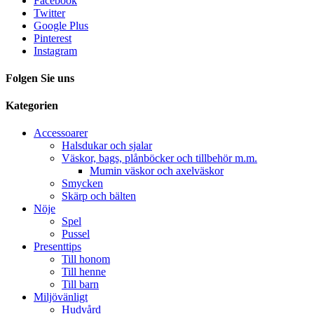
Facebook
Twitter
Google Plus
Pinterest
Instagram
Folgen Sie uns
Kategorien
Accessoarer
Halsdukar och sjalar
Väskor, bags, plånböcker och tillbehör m.m.
Mumin väskor och axelväskor
Smycken
Skärp och bälten
Nöje
Spel
Pussel
Presenttips
Till honom
Till henne
Till barn
Miljövänligt
Hudvård