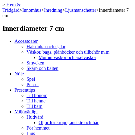
>
Hem &
Trädgård
>
Innomhus
>
Inredning
>
Ljusmanschetter
>
Innerdiameter 7
cm
Innerdiameter 7 cm
Accessoarer
Halsdukar och sjalar
Väskor, bags, plånböcker och tillbehör m.m.
Mumin väskor och axelväskor
Smycken
Skärp och bälten
Nöje
Spel
Pussel
Presenttips
Till honom
Till henne
Till barn
Miljövänligt
Hudvård
Oljor för kropp, ansikte och hår
För hemmet
Ljus