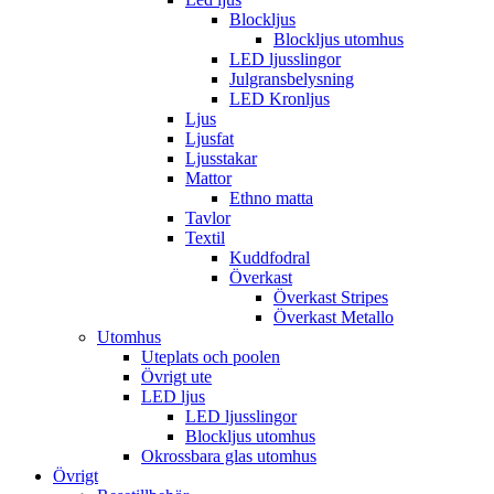
Blockljus
Blockljus utomhus
LED ljusslingor
Julgransbelysning
LED Kronljus
Ljus
Ljusfat
Ljusstakar
Mattor
Ethno matta
Tavlor
Textil
Kuddfodral
Överkast
Överkast Stripes
Överkast Metallo
Utomhus
Uteplats och poolen
Övrigt ute
LED ljus
LED ljusslingor
Blockljus utomhus
Okrossbara glas utomhus
Övrigt