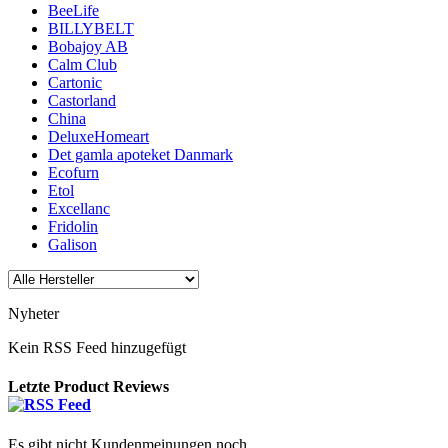
BeeLife
BILLYBELT
Bobajoy AB
Calm Club
Cartonic
Castorland
China
DeluxeHomeart
Det gamla apoteket Danmark
Ecofurn
Etol
Excellanc
Fridolin
Galison
Nyheter
Kein RSS Feed hinzugefügt
Letzte Product Reviews
Es gibt nicht Kundenmeinungen noch.