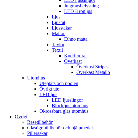
LED ljusslingor
Julgransbelysning
LED Kronljus
Ljus
Ljusfat
Ljusstakar
Mattor
Ethno matta
Tavlor
Textil
Kuddfodral
Överkast
Överkast Stripes
Överkast Metallo
Utomhus
Uteplats och poolen
Övrigt ute
LED ljus
LED ljusslingor
Blockljus utomhus
Okrossbara glas utomhus
Övrigt
Resetillbehör
Glasögontillbehör och hjälpmedel
Pilleraskar