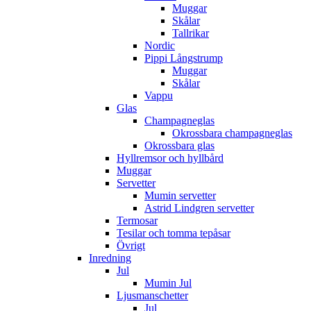
Muggar
Skålar
Tallrikar
Nordic
Pippi Långstrump
Muggar
Skålar
Vappu
Glas
Champagneglas
Okrossbara champagneglas
Okrossbara glas
Hyllremsor och hyllbård
Muggar
Servetter
Mumin servetter
Astrid Lindgren servetter
Termosar
Tesilar och tomma tepåsar
Övrigt
Inredning
Jul
Mumin Jul
Ljusmanschetter
Jul