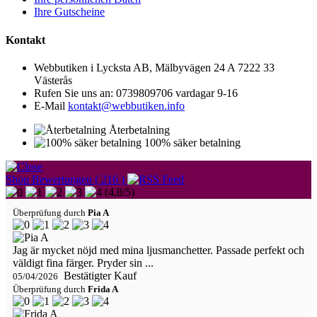
Ihre Gutscheine
Kontakt
Webbutiken i Lycksta AB, Mälbyvägen 24 A 7222 33
Västerås
Rufen Sie uns an:
0739809706 vardagar 9-16
E-Mail
kontakt@webbutiken.info
Återbetalning
100% säker betalning
Shop Bewertungen ( 216 )
(
4,8
/
5
)
Überprüfung durch
Pia A
Jag är mycket nöjd med mina ljusmanchetter. Passade perfekt och
väldigt fina färger. Pryder sin ...
Bestätigter Kauf
05/04/2026
Überprüfung durch
Frida A