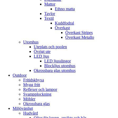
Mattor
Ethno matta
Tavlor
Textil
Kuddfodral
Överkast
Överkast Stripes
Överkast Metallo
Utomhus
Uteplats och poolen
Övrigt ute
LED ljus
LED ljusslingor
Blockljus utomhus
Okrossbara glas utomhus
Outdoor
Fritidskbyxa
Mygg fritt
Reflexer och lampor
Svampplockning
Möbler
Okrossbara glas
Miljövänligt
Hudvård
Oljor för kropp, ansikte och hår