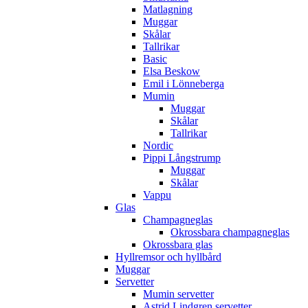
Matlagning
Muggar
Skålar
Tallrikar
Basic
Elsa Beskow
Emil i Lönneberga
Mumin
Muggar
Skålar
Tallrikar
Nordic
Pippi Långstrump
Muggar
Skålar
Vappu
Glas
Champagneglas
Okrossbara champagneglas
Okrossbara glas
Hyllremsor och hyllbård
Muggar
Servetter
Mumin servetter
Astrid Lindgren servetter