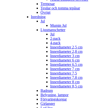
Termosar
Tesilar och tomma tepåsar
Övrigt
Inredning
Jul
Mumin Jul
Ljusmanschetter
Jul
2-pack
4-pack
Innerdiameter 2,5 cm
Innerdiameter 2,8 cm
Innerdiameter 3 cm
Innerdiameter 6 cm
Innerdiameter 6.5 cm
Innerdiameter 7 cm
Innerdiameter 7,5
Innerdiameter 7.8 cm
Innerdiameter 8 cm
Innerdiameter 8,5 cm
Badrum
Belysning, lampor
Förvaringskorgar
Girlanger
Led ljus