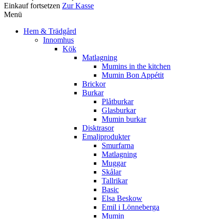
Einkauf fortsetzen
Zur Kasse
Menü
Hem & Trädgård
Innomhus
Kök
Matlagning
Mumins in the kitchen
Mumin Bon Appétit
Brickor
Burkar
Plåtburkar
Glasburkar
Mumin burkar
Disktrasor
Emaljprodukter
Smurfarna
Matlagning
Muggar
Skålar
Tallrikar
Basic
Elsa Beskow
Emil i Lönneberga
Mumin