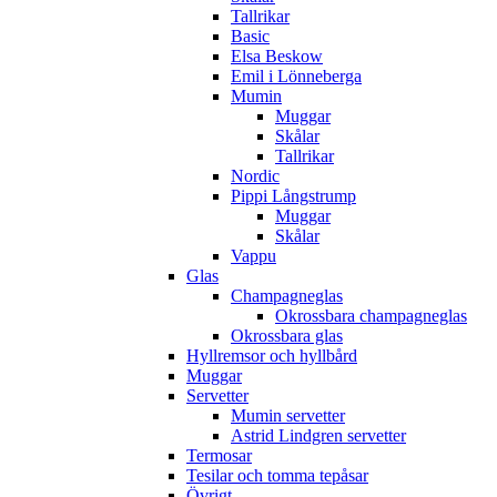
Tallrikar
Basic
Elsa Beskow
Emil i Lönneberga
Mumin
Muggar
Skålar
Tallrikar
Nordic
Pippi Långstrump
Muggar
Skålar
Vappu
Glas
Champagneglas
Okrossbara champagneglas
Okrossbara glas
Hyllremsor och hyllbård
Muggar
Servetter
Mumin servetter
Astrid Lindgren servetter
Termosar
Tesilar och tomma tepåsar
Övrigt