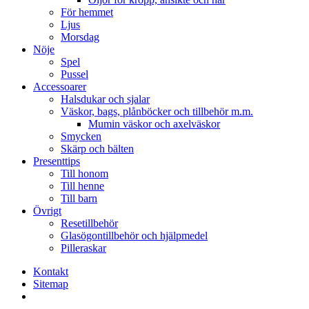
För hemmet
Ljus
Morsdag
Nöje
Spel
Pussel
Accessoarer
Halsdukar och sjalar
Väskor, bags, plånböcker och tillbehör m.m.
Mumin väskor och axelväskor
Smycken
Skärp och bälten
Presenttips
Till honom
Till henne
Till barn
Övrigt
Resetillbehör
Glasögontillbehör och hjälpmedel
Pilleraskar
Kontakt
Sitemap