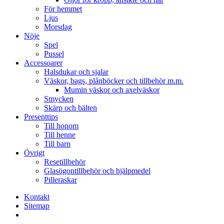
För hemmet
Ljus
Morsdag
Nöje
Spel
Pussel
Accessoarer
Halsdukar och sjalar
Väskor, bags, plånböcker och tillbehör m.m.
Mumin väskor och axelväskor
Smycken
Skärp och bälten
Presenttips
Till honom
Till henne
Till barn
Övrigt
Resetillbehör
Glasögontillbehör och hjälpmedel
Pilleraskar
Kontakt
Sitemap