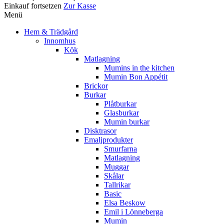
Einkauf fortsetzen
Zur Kasse
Menü
Hem & Trädgård
Innomhus
Kök
Matlagning
Mumins in the kitchen
Mumin Bon Appétit
Brickor
Burkar
Plåtburkar
Glasburkar
Mumin burkar
Disktrasor
Emaljprodukter
Smurfarna
Matlagning
Muggar
Skålar
Tallrikar
Basic
Elsa Beskow
Emil i Lönneberga
Mumin