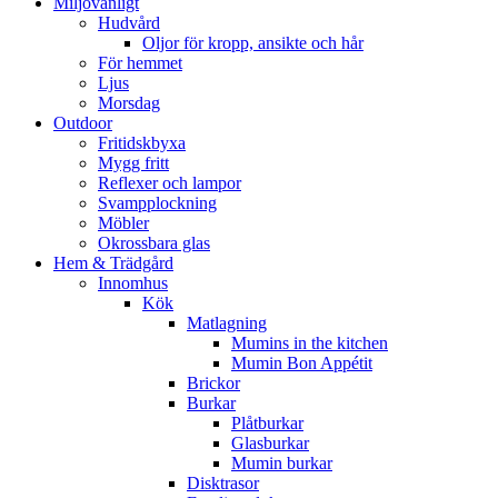
Miljövänligt
Hudvård
Oljor för kropp, ansikte och hår
För hemmet
Ljus
Morsdag
Outdoor
Fritidskbyxa
Mygg fritt
Reflexer och lampor
Svampplockning
Möbler
Okrossbara glas
Hem & Trädgård
Innomhus
Kök
Matlagning
Mumins in the kitchen
Mumin Bon Appétit
Brickor
Burkar
Plåtburkar
Glasburkar
Mumin burkar
Disktrasor