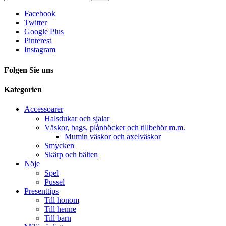
Facebook
Twitter
Google Plus
Pinterest
Instagram
Folgen Sie uns
Kategorien
Accessoarer
Halsdukar och sjalar
Väskor, bags, plånböcker och tillbehör m.m.
Mumin väskor och axelväskor
Smycken
Skärp och bälten
Nöje
Spel
Pussel
Presenttips
Till honom
Till henne
Till barn