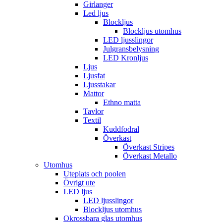
Girlanger
Led ljus
Blockljus
Blockljus utomhus
LED ljusslingor
Julgransbelysning
LED Kronljus
Ljus
Ljusfat
Ljusstakar
Mattor
Ethno matta
Tavlor
Textil
Kuddfodral
Överkast
Överkast Stripes
Överkast Metallo
Utomhus
Uteplats och poolen
Övrigt ute
LED ljus
LED ljusslingor
Blockljus utomhus
Okrossbara glas utomhus