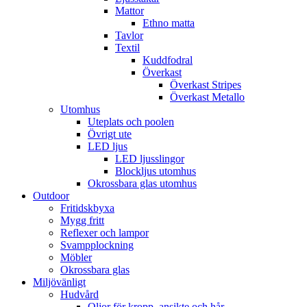
Mattor
Ethno matta
Tavlor
Textil
Kuddfodral
Överkast
Överkast Stripes
Överkast Metallo
Utomhus
Uteplats och poolen
Övrigt ute
LED ljus
LED ljusslingor
Blockljus utomhus
Okrossbara glas utomhus
Outdoor
Fritidskbyxa
Mygg fritt
Reflexer och lampor
Svampplockning
Möbler
Okrossbara glas
Miljövänligt
Hudvård
Oljor för kropp, ansikte och hår