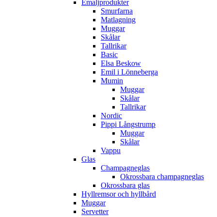
Emaljprodukter
Smurfarna
Matlagning
Muggar
Skålar
Tallrikar
Basic
Elsa Beskow
Emil i Lönneberga
Mumin
Muggar
Skålar
Tallrikar
Nordic
Pippi Långstrump
Muggar
Skålar
Vappu
Glas
Champagneglas
Okrossbara champagneglas
Okrossbara glas
Hyllremsor och hyllbård
Muggar
Servetter