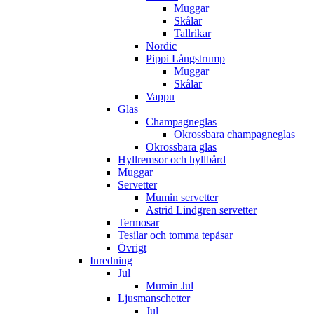
Muggar
Skålar
Tallrikar
Nordic
Pippi Långstrump
Muggar
Skålar
Vappu
Glas
Champagneglas
Okrossbara champagneglas
Okrossbara glas
Hyllremsor och hyllbård
Muggar
Servetter
Mumin servetter
Astrid Lindgren servetter
Termosar
Tesilar och tomma tepåsar
Övrigt
Inredning
Jul
Mumin Jul
Ljusmanschetter
Jul