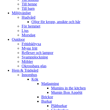
Till henne
Till barn
Miljövänligt
Hudvård
Oljor för kropp, ansikte och hår
För hemmet
Ljus
Morsdag
Outdoor
Fritidskbyxa
Mygg fritt
Reflexer och lampor
Svampplockning
Möbler
Okrossbara glas
Hem & Trädgård
Innomhus
Kök
Matlagning
Mumins in the kitchen
Mumin Bon Appétit
Brickor
Burkar
Plåtburkar