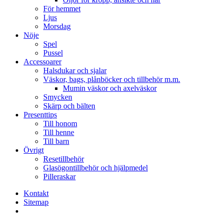
För hemmet
Ljus
Morsdag
Nöje
Spel
Pussel
Accessoarer
Halsdukar och sjalar
Väskor, bags, plånböcker och tillbehör m.m.
Mumin väskor och axelväskor
Smycken
Skärp och bälten
Presenttips
Till honom
Till henne
Till barn
Övrigt
Resetillbehör
Glasögontillbehör och hjälpmedel
Pilleraskar
Kontakt
Sitemap