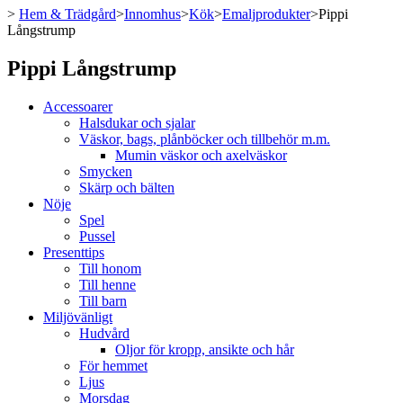
>
Hem & Trädgård
>
Innomhus
>
Kök
>
Emaljprodukter
>
Pippi
Långstrump
Pippi Långstrump
Accessoarer
Halsdukar och sjalar
Väskor, bags, plånböcker och tillbehör m.m.
Mumin väskor och axelväskor
Smycken
Skärp och bälten
Nöje
Spel
Pussel
Presenttips
Till honom
Till henne
Till barn
Miljövänligt
Hudvård
Oljor för kropp, ansikte och hår
För hemmet
Ljus
Morsdag