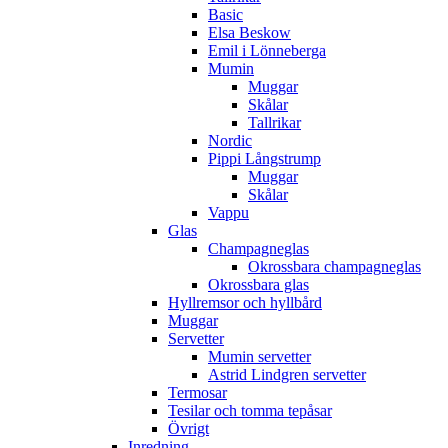
Basic
Elsa Beskow
Emil i Lönneberga
Mumin
Muggar
Skålar
Tallrikar
Nordic
Pippi Långstrump
Muggar
Skålar
Vappu
Glas
Champagneglas
Okrossbara champagneglas
Okrossbara glas
Hyllremsor och hyllbård
Muggar
Servetter
Mumin servetter
Astrid Lindgren servetter
Termosar
Tesilar och tomma tepåsar
Övrigt
Inredning