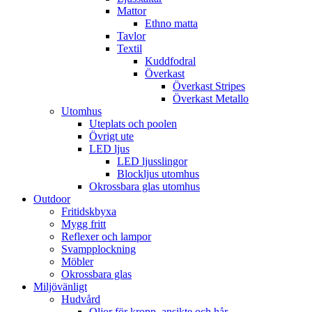
Mattor
Ethno matta
Tavlor
Textil
Kuddfodral
Överkast
Överkast Stripes
Överkast Metallo
Utomhus
Uteplats och poolen
Övrigt ute
LED ljus
LED ljusslingor
Blockljus utomhus
Okrossbara glas utomhus
Outdoor
Fritidskbyxa
Mygg fritt
Reflexer och lampor
Svampplockning
Möbler
Okrossbara glas
Miljövänligt
Hudvård
Oljor för kropp, ansikte och hår