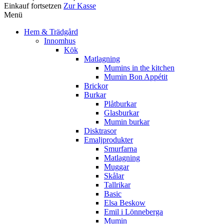
Einkauf fortsetzen
Zur Kasse
Menü
Hem & Trädgård
Innomhus
Kök
Matlagning
Mumins in the kitchen
Mumin Bon Appétit
Brickor
Burkar
Plåtburkar
Glasburkar
Mumin burkar
Disktrasor
Emaljprodukter
Smurfarna
Matlagning
Muggar
Skålar
Tallrikar
Basic
Elsa Beskow
Emil i Lönneberga
Mumin