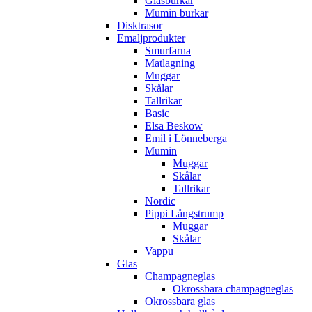
Glasburkar
Mumin burkar
Disktrasor
Emaljprodukter
Smurfarna
Matlagning
Muggar
Skålar
Tallrikar
Basic
Elsa Beskow
Emil i Lönneberga
Mumin
Muggar
Skålar
Tallrikar
Nordic
Pippi Långstrump
Muggar
Skålar
Vappu
Glas
Champagneglas
Okrossbara champagneglas
Okrossbara glas