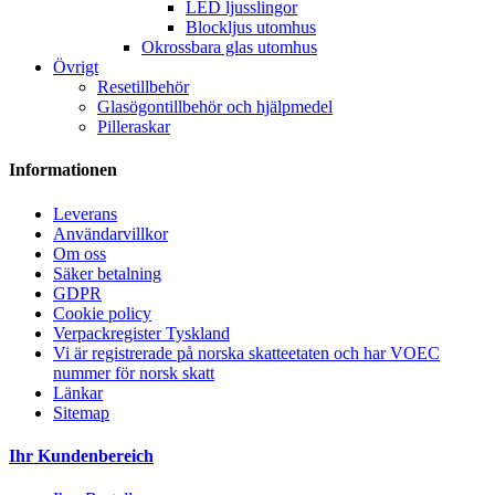
LED ljusslingor
Blockljus utomhus
Okrossbara glas utomhus
Övrigt
Resetillbehör
Glasögontillbehör och hjälpmedel
Pilleraskar
Informationen
Leverans
Användarvillkor
Om oss
Säker betalning
GDPR
Cookie policy
Verpackregister Tyskland
Vi är registrerade på norska skatteetaten och har VOEC
nummer för norsk skatt
Länkar
Sitemap
Ihr Kundenbereich