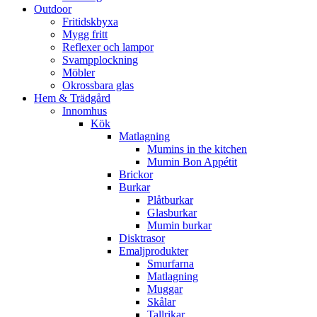
Outdoor
Fritidskbyxa
Mygg fritt
Reflexer och lampor
Svampplockning
Möbler
Okrossbara glas
Hem & Trädgård
Innomhus
Kök
Matlagning
Mumins in the kitchen
Mumin Bon Appétit
Brickor
Burkar
Plåtburkar
Glasburkar
Mumin burkar
Disktrasor
Emaljprodukter
Smurfarna
Matlagning
Muggar
Skålar
Tallrikar