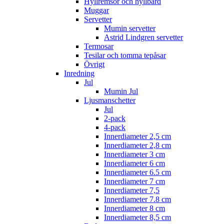
Hyllremsor och hyllbård
Muggar
Servetter
Mumin servetter
Astrid Lindgren servetter
Termosar
Tesilar och tomma tepåsar
Övrigt
Inredning
Jul
Mumin Jul
Ljusmanschetter
Jul
2-pack
4-pack
Innerdiameter 2,5 cm
Innerdiameter 2,8 cm
Innerdiameter 3 cm
Innerdiameter 6 cm
Innerdiameter 6.5 cm
Innerdiameter 7 cm
Innerdiameter 7,5
Innerdiameter 7.8 cm
Innerdiameter 8 cm
Innerdiameter 8,5 cm