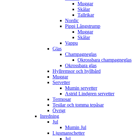
Muggar
Skålar
Tallrikar
Nordic
Pippi Långstrump
Muggar
Skålar
Vappu
Glas
Champagneglas
Okrossbara champagneglas
Okrossbara glas
Hyllremsor och hyllbård
Muggar
Servetter
Mumin servetter
Astrid Lindgren servetter
Termosar
Tesilar och tomma tepåsar
Övrigt
Inredning
Jul
Mumin Jul
Ljusmanschetter
Jul