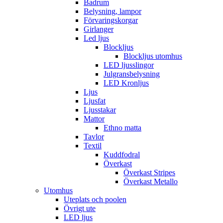
Badrum
Belysning, lampor
Förvaringskorgar
Girlanger
Led ljus
Blockljus
Blockljus utomhus
LED ljusslingor
Julgransbelysning
LED Kronljus
Ljus
Ljusfat
Ljusstakar
Mattor
Ethno matta
Tavlor
Textil
Kuddfodral
Överkast
Överkast Stripes
Överkast Metallo
Utomhus
Uteplats och poolen
Övrigt ute
LED ljus