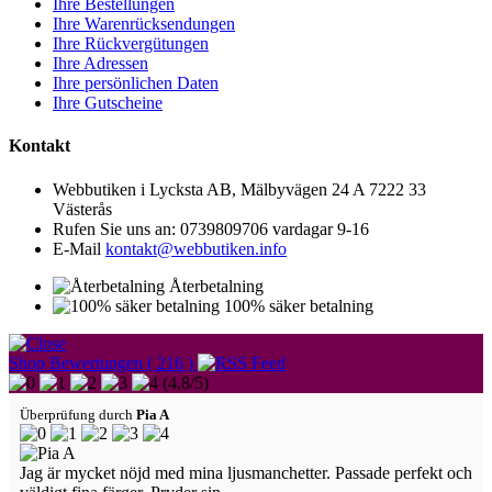
Ihre Bestellungen
Ihre Warenrücksendungen
Ihre Rückvergütungen
Ihre Adressen
Ihre persönlichen Daten
Ihre Gutscheine
Kontakt
Webbutiken i Lycksta AB, Mälbyvägen 24 A 7222 33
Västerås
Rufen Sie uns an:
0739809706 vardagar 9-16
E-Mail
kontakt@webbutiken.info
Återbetalning
100% säker betalning
Shop Bewertungen ( 216 )
(
4,8
/
5
)
Überprüfung durch
Pia A
Jag är mycket nöjd med mina ljusmanchetter. Passade perfekt och