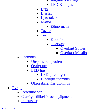
Julgransbelysning
LED Kronljus
Ljus
Ljusfat
Ljusstakar
Mattor
Ethno matta
Tavlor
Textil
Kuddfodral
Överkast
Överkast Stripes
Överkast Metallo
Utomhus
Uteplats och poolen
Övrigt ute
LED ljus
LED ljusslingor
Blockljus utomhus
Okrossbara glas utomhus
Övrigt
Resetillbehör
Glasögontillbehör och hjälpmedel
Pilleraskar