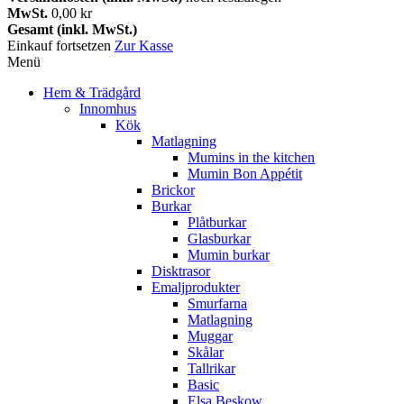
MwSt.
0,00 kr
Gesamt (inkl. MwSt.)
Einkauf fortsetzen
Zur Kasse
Menü
Hem & Trädgård
Innomhus
Kök
Matlagning
Mumins in the kitchen
Mumin Bon Appétit
Brickor
Burkar
Plåtburkar
Glasburkar
Mumin burkar
Disktrasor
Emaljprodukter
Smurfarna
Matlagning
Muggar
Skålar
Tallrikar
Basic
Elsa Beskow