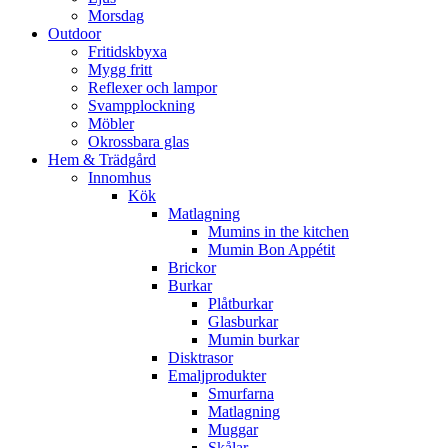
Morsdag
Outdoor
Fritidskbyxa
Mygg fritt
Reflexer och lampor
Svampplockning
Möbler
Okrossbara glas
Hem & Trädgård
Innomhus
Kök
Matlagning
Mumins in the kitchen
Mumin Bon Appétit
Brickor
Burkar
Plåtburkar
Glasburkar
Mumin burkar
Disktrasor
Emaljprodukter
Smurfarna
Matlagning
Muggar
Skålar