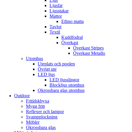
Ljus
Ljusfat
Ljusstakar
Mattor
Ethno matta
Tavlor
Textil
Kuddfodral
Överkast
Överkast Stripes
Överkast Metallo
Utomhus
Uteplats och poolen
Övrigt ute
LED ljus
LED ljusslingor
Blockljus utomhus
Okrossbara glas utomhus
Outdoor
Fritidskbyxa
Mygg fritt
Reflexer och lampor
Svampplockning
Möbler
Okrossbara glas