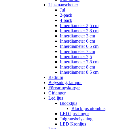
Ljusmanschetter
Jul
2-pack
4-pack
Innerdiameter 2,5 cm
Innerdiameter 2,8 cm
Innerdiameter 3 cm
Innerdiameter 6 cm
Innerdiameter 6.5 cm
Innerdiameter 7 cm
Innerdiameter 7,5
Innerdiameter 7.8 cm
Innerdiameter 8 cm
Innerdiameter 8,5 cm
Badrum
Belysning, lampor
Förvaringskorgar
Girlanger
Led ljus
Blockljus
Blockljus utomhus
LED ljusslingor
Julgransbelysning
LED Kronljus