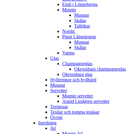
Emil i Lönneberga
Mumin
Muggar
Skålar
Tallrikar
Nordic
Pippi Långstrump
Muggar
Skålar
Vappu
Glas
Champagneglas
Okrossbara champagneglas
Okrossbara glas
Hyllremsor och hyllbård
Muggar
Servetter
Mumin servetter
Astrid Lindgren servetter
Termosar
Tesilar och tomma tepåsar
Övrigt
Inredning
Jul
Mumin Jul