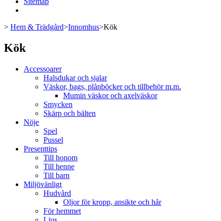
Sitemap
>
Hem & Trädgård
>
Innomhus
>
Kök
Kök
Accessoarer
Halsdukar och sjalar
Väskor, bags, plånböcker och tillbehör m.m.
Mumin väskor och axelväskor
Smycken
Skärp och bälten
Nöje
Spel
Pussel
Presenttips
Till honom
Till henne
Till barn
Miljövänligt
Hudvård
Oljor för kropp, ansikte och hår
För hemmet
Ljus