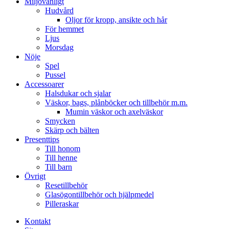
Miljövänligt
Hudvård
Oljor för kropp, ansikte och hår
För hemmet
Ljus
Morsdag
Nöje
Spel
Pussel
Accessoarer
Halsdukar och sjalar
Väskor, bags, plånböcker och tillbehör m.m.
Mumin väskor och axelväskor
Smycken
Skärp och bälten
Presenttips
Till honom
Till henne
Till barn
Övrigt
Resetillbehör
Glasögontillbehör och hjälpmedel
Pilleraskar
Kontakt