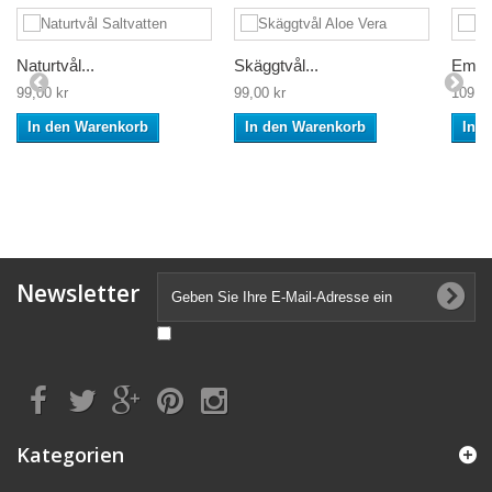
Naturtvål...
Skäggtvål...
Embro
99,00 kr
99,00 kr
109,00
In den Warenkorb
In den Warenkorb
In 
Newsletter
Kategorien