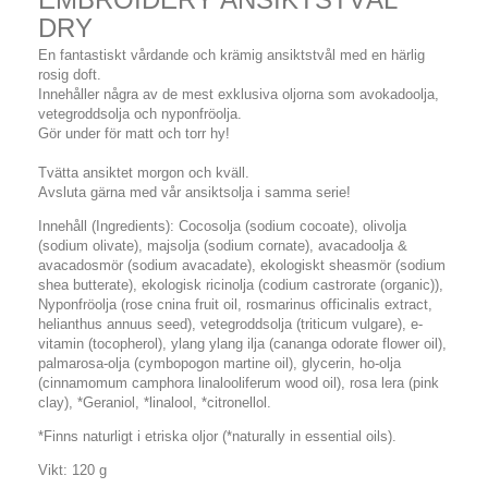
DRY
En fantastiskt vårdande och krämig ansiktstvål med en härlig
rosig doft.
Innehåller några av de mest exklusiva oljorna som avokadoolja,
vetegroddsolja och nyponfröolja.
Gör under för matt och torr hy!
Tvätta ansiktet morgon och kväll.
Avsluta gärna med vår ansiktsolja i samma serie!
Innehåll (Ingredients): Cocosolja (sodium cocoate), olivolja
(sodium olivate), majsolja (sodium cornate), avacadoolja &
avacadosmör (sodium avacadate), ekologiskt sheasmör (sodium
shea butterate), ekologisk ricinolja (codium castrorate (organic)),
Nyponfröolja (rose cnina fruit oil, rosmarinus officinalis extract,
helianthus annuus seed), vetegroddsolja (triticum vulgare), e-
vitamin (tocopherol), ylang ylang ilja (cananga odorate flower oil),
palmarosa-olja (cymbopogon martine oil), glycerin, ho-olja
(cinnamomum camphora linalooliferum wood oil), rosa lera (pink
clay), *Geraniol, *linalool, *citronellol.
*Finns naturligt i etriska oljor (*naturally in essential oils).
Vikt: 120 g