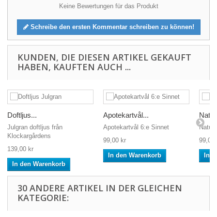
Keine Bewertungen für das Produkt
Schreibe den ersten Kommentar schreiben zu können!
KUNDEN, DIE DIESEN ARTIKEL GEKAUFT
HABEN, KAUFTEN AUCH ...
Doftljus...
Apotekartvål...
Naturt
Julgran doftljus från
Apotekartvål 6:e Sinnet
Natur
Klockargårdens
99,00 kr
99,00 
139,00 kr
In den Warenkorb
In 
In den Warenkorb
30 ANDERE ARTIKEL IN DER GLEICHEN
KATEGORIE: