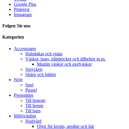
Google Plus
Pinterest
Instagram
Folgen Sie uns
Kategorien
Accessoarer
Halsdukar och sjalar
Väskor, bags, plånböcker och tillbehör m.m.
Mumin väskor och axelväskor
Smycken
Skärp och bälten
Nöje
Spel
Pussel
Presenttips
Till honom
Till henne
Till barn
Miljövänligt
Hudvård
Oljor för kropp, ansikte och hår