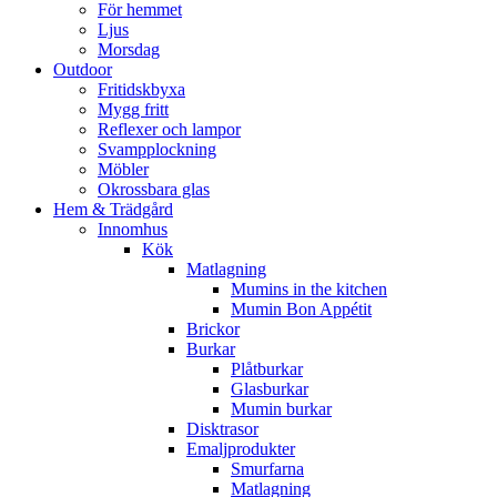
För hemmet
Ljus
Morsdag
Outdoor
Fritidskbyxa
Mygg fritt
Reflexer och lampor
Svampplockning
Möbler
Okrossbara glas
Hem & Trädgård
Innomhus
Kök
Matlagning
Mumins in the kitchen
Mumin Bon Appétit
Brickor
Burkar
Plåtburkar
Glasburkar
Mumin burkar
Disktrasor
Emaljprodukter
Smurfarna
Matlagning