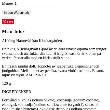
Menge
In den Warenkorb
Save
Mehr Infos
Älskling Naturtvål från Klockargårdens
En riktig Älsklingstvål! Gjord av de allra finaste oljorna som rengör
skonsamt och återfuktar din hud. Härligt Sheasmör är kronan på
verket. Passar alla med ett kärleksfullt sinne.
En fräsch sinnlig doft. Topnoter av grapefrukt, clementiner och
jordgubbar. Mellannoter av persika, svarta vinbär och ros. Basnot,
mjuk vit mysk. AMAZING!
120 g
INGREDIENSER
Förtvålad olivolja (sodium olivate), cocosolja (sodium cocoate),
ekologisk solrosolja (sodium sunflowerate (organic)), sheasmör
(sodium shea butterate), ekologisk ricinolja (sodium castorate