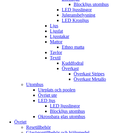
Blockljus utomhus
LED ljusslingor
Julgransbelysning
LED Kronljus
Ljus
Ljusfat
Ljusstakar
Mattor
Ethno matta
Tavlor
Textil
Kuddfodral
Överkast
Överkast Stripes
Överkast Metallo
Utomhus
Uteplats och poolen
Övrigt ute
LED ljus
LED ljusslingor
Blockljus utomhus
Okrossbara glas utomhus
Övrigt
Resetillbehör
Glasögontillbehör och hjälpmedel