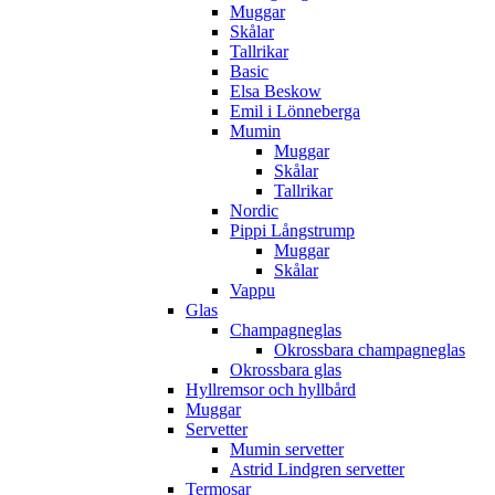
Muggar
Skålar
Tallrikar
Basic
Elsa Beskow
Emil i Lönneberga
Mumin
Muggar
Skålar
Tallrikar
Nordic
Pippi Långstrump
Muggar
Skålar
Vappu
Glas
Champagneglas
Okrossbara champagneglas
Okrossbara glas
Hyllremsor och hyllbård
Muggar
Servetter
Mumin servetter
Astrid Lindgren servetter
Termosar