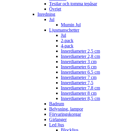
Tesilar och tomma tepåsar
Övrigt
Inredning
Jul
Mumin Jul
Ljusmanschetter
Jul
2-pack
4-pack
Innerdiameter 2,5 cm
Innerdiameter 2,8 cm
Innerdiameter 3 cm
Innerdiameter 6 cm
Innerdiameter 6.5 cm
Innerdiameter 7 cm
Innerdiameter 7,5
Innerdiameter 7.8 cm
Innerdiameter 8 cm
Innerdiameter 8,5 cm
Badrum
Belysning, lampor
Förvaringskorgar
Girlanger
Led ljus
Blockljus