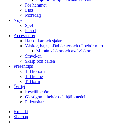
För hemmet
Ljus
Morsdag
Nöje
Spel
Pussel
Accessoarer
Halsdukar och sjalar
Väskor, bags, plånböcker och tillbehör m.m.
Mumin väskor och axelväskor
Smycken
Skärp och bälten
Presenttips
Till honom
Till henne
Till barn
Övrigt
Resetillbehör
Glasögontillbehör och hjälpmedel
Pilleraskar
Kontakt
Sitemap