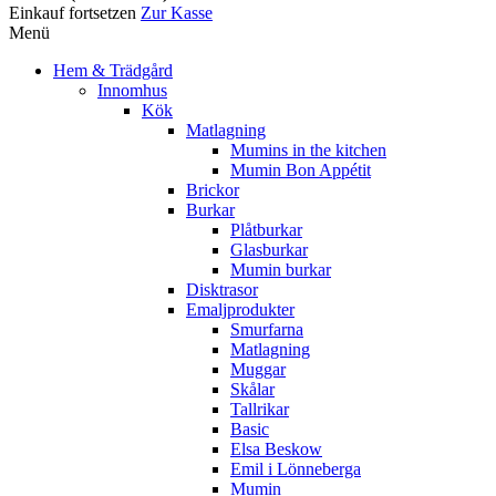
Einkauf fortsetzen
Zur Kasse
Menü
Hem & Trädgård
Innomhus
Kök
Matlagning
Mumins in the kitchen
Mumin Bon Appétit
Brickor
Burkar
Plåtburkar
Glasburkar
Mumin burkar
Disktrasor
Emaljprodukter
Smurfarna
Matlagning
Muggar
Skålar
Tallrikar
Basic
Elsa Beskow
Emil i Lönneberga
Mumin