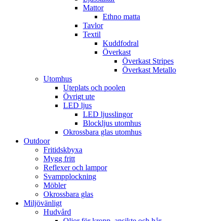
Mattor
Ethno matta
Tavlor
Textil
Kuddfodral
Överkast
Överkast Stripes
Överkast Metallo
Utomhus
Uteplats och poolen
Övrigt ute
LED ljus
LED ljusslingor
Blockljus utomhus
Okrossbara glas utomhus
Outdoor
Fritidskbyxa
Mygg fritt
Reflexer och lampor
Svampplockning
Möbler
Okrossbara glas
Miljövänligt
Hudvård
Oljor för kropp, ansikte och hår