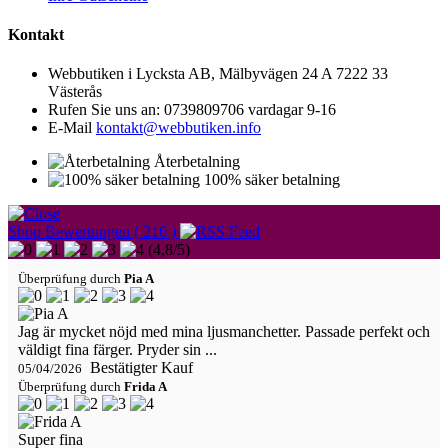
Kontakt
Webbutiken i Lycksta AB, Mälbyvägen 24 A 7222 33
Västerås
Rufen Sie uns an:
0739809706 vardagar 9-16
E-Mail
kontakt@webbutiken.info
Återbetalning
100% säker betalning
Shop Bewertungen ( 216 )
(
4,8
/
5
)
Überprüfung durch
Pia A
Jag är mycket nöjd med mina ljusmanchetter. Passade perfekt och
väldigt fina färger. Pryder sin ...
Bestätigter Kauf
05/04/2026
Überprüfung durch
Frida A
Super fina