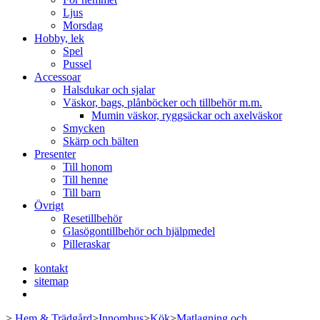
Ljus
Morsdag
Hobby, lek
Spel
Pussel
Accessoar
Halsdukar och sjalar
Väskor, bags, plånböcker och tillbehör m.m.
Mumin väskor, ryggsäckar och axelväskor
Smycken
Skärp och bälten
Presenter
Till honom
Till henne
Till barn
Övrigt
Resetillbehör
Glasögontillbehör och hjälpmedel
Pilleraskar
kontakt
sitemap
>
Hem & Trädgård
>
Innomhus
>
Kök
>
Matlagning och