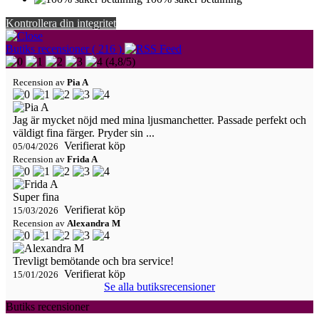
Kontrollera din integritet
Butiks recensioner ( 216 )
(
4,8
/
5
)
Recension av
Pia A
Jag är mycket nöjd med mina ljusmanchetter. Passade perfekt och
väldigt fina färger. Pryder sin ...
Verifierat köp
05/04/2026
Recension av
Frida A
Super fina
Verifierat köp
15/03/2026
Recension av
Alexandra M
Trevligt bemötande och bra service!
Verifierat köp
15/01/2026
Se alla butiksrecensioner
Butiks recensioner