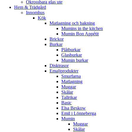
Okrossbara glas ute
Hem & Trädgård
Innomhus
Kök
Matlagning och bakning
Mumins in the kitchen
Mumin Bon Appétit
Brickor
Burkar
Plåtburkar
Glasburkar
Mumin burkar
Disktrasor
Emaljprodukter
Smurfarna
Matlagning
Muggar
Skålar
Tallrikar
Basic
Elsa Beskow
Emil i Lönneberga
Mumin
Muggar
Skålar