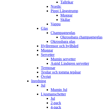
Tallrikar
Nordic
Pippi Långstrump
Muggar
Skålar
Vappu
Glas
Champagneglas
Okrossbara champagneglas
Okrossbara glas
Hyllremsor och hyllbård
Muggar
Servetter
Mumin servetter
Astrid Lindgren servetter
Termosar
Tesilar och tomma tepåsar
Övrigt
Inredning
Jul
Mumin Jul
Ljusmanschetter
Jul
2-pack
4-pack