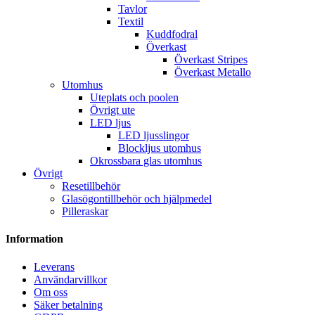
Tavlor
Textil
Kuddfodral
Överkast
Överkast Stripes
Överkast Metallo
Utomhus
Uteplats och poolen
Övrigt ute
LED ljus
LED ljusslingor
Blockljus utomhus
Okrossbara glas utomhus
Övrigt
Resetillbehör
Glasögontillbehör och hjälpmedel
Pilleraskar
Information
Leverans
Användarvillkor
Om oss
Säker betalning