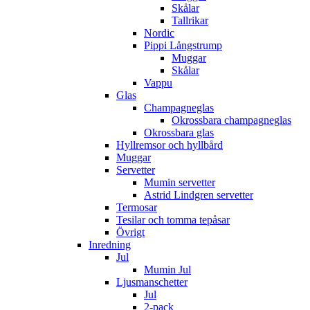
Skålar
Tallrikar
Nordic
Pippi Långstrump
Muggar
Skålar
Vappu
Glas
Champagneglas
Okrossbara champagneglas
Okrossbara glas
Hyllremsor och hyllbård
Muggar
Servetter
Mumin servetter
Astrid Lindgren servetter
Termosar
Tesilar och tomma tepåsar
Övrigt
Inredning
Jul
Mumin Jul
Ljusmanschetter
Jul
2-pack