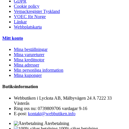
GDPR
Cookie policy
Verpackregister Tyskland
VOEC för Norge
Länkar
Webbplatskarta
Mitt konto
Mina beställningar
Mina varureturer
Mina kreditnotor
Mina adresser
Min personliga information
Mina kuponger
Butiksinformation
Webbutiken i Lycksta AB, Mälbyvägen 24 A 7222 33
Västerås
Ring oss nu:
0739809706 vardagar 9-16
E-post:
kontakt@webbutiken.info
Återbetalning
100% säker betalning