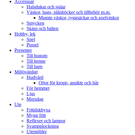
Accessoar
Halsdukar och sjalar
Väskor, bags, plånböcker och tillbehör m.m.
Mumin väskor, ryggsäckar och axelväskor
Smycken
Skärp och bälten
Hobby, lek
Spel
Pussel
Presenter
Till honom
Till henne
Till barn
Miljövänligt
Hudvård
Oljor för kropp, ansikte och hår
För hemmet
Ljus
Morsdag
Ute
Fritidskbyxa
Mygg fritt
Reflexer och lampor
Svampplockning
Utemöbler