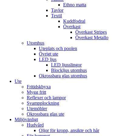
Ethno matta
Tavlor
Textil
Kuddfodral
Överkast
Överkast Stripes
Överkast Metallo
Utomhus
Uteplats och poolen
Övrigt ute
LED ljus
LED ljusslingor
Blockljus utomhus
Okrossbara glas utomhus
Ute
Fritidskbyxa
Mygg fritt
Reflexer och lampor
Svampplockning
Utemöbler
Okrossbara glas ute
Miljövänligt
Hudvård
Oljor för kropp, ansikte och hår
För hemmet