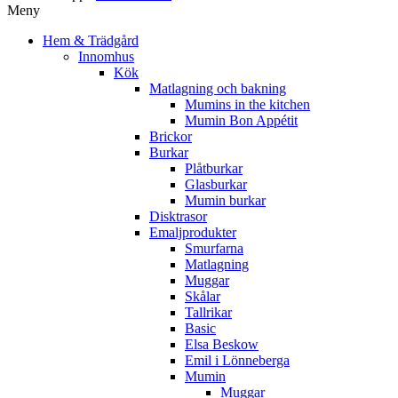
Meny
Hem & Trädgård
Innomhus
Kök
Matlagning och bakning
Mumins in the kitchen
Mumin Bon Appétit
Brickor
Burkar
Plåtburkar
Glasburkar
Mumin burkar
Disktrasor
Emaljprodukter
Smurfarna
Matlagning
Muggar
Skålar
Tallrikar
Basic
Elsa Beskow
Emil i Lönneberga
Mumin
Muggar