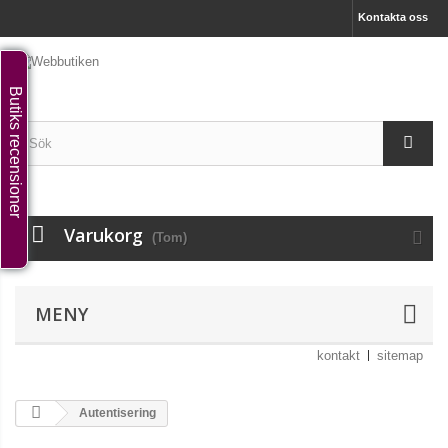
Kontakta oss
Butiks recensioner
Varukorg
(Tom)
MENY
kontakt
sitemap
Autentisering