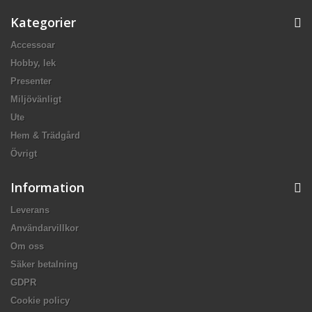
Kategorier
Accessoar
Hobby, lek
Presenter
Miljövänligt
Ute
Hem & Trädgård
Övrigt
Information
Leverans
Användarvillkor
Om oss
Säker betalning
GDPR
Cookie policy