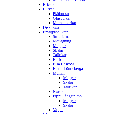
Brickor
Burkar
Plåtburkar
Glasburkar
Mumin burkar
Disktrasor
Emaljprodukter
Smurfarna
Matlagning
Muggar
Skålar
Tallrikar
Basic
Elsa Beskow
Emil i Lönneberga
Mumin
Muggar
Skålar
Tallrikar
Nordic
Pippi Långstrump
Muggar
Skålar
Vappu