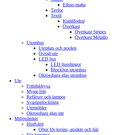
Ethno matta
Tavlor
Textil
Kuddfodral
Överkast
Överkast Stripes
Överkast Metallo
Utomhus
Uteplats och poolen
Övrigt ute
LED ljus
LED ljusslingor
Blockljus utomhus
Okrossbara glas utomhus
Ute
Fritidskbyxa
Mygg fritt
Reflexer och lampor
Svampplockning
Utemöbler
Okrossbara glas ute
Miljövänligt
Hudvård
Oljor för kropp, ansikte och hår
För hemmet