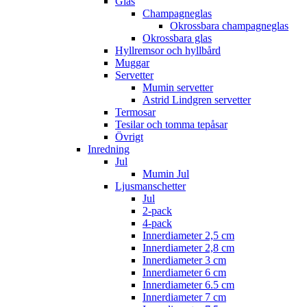
Glas
Champagneglas
Okrossbara champagneglas
Okrossbara glas
Hyllremsor och hyllbård
Muggar
Servetter
Mumin servetter
Astrid Lindgren servetter
Termosar
Tesilar och tomma tepåsar
Övrigt
Inredning
Jul
Mumin Jul
Ljusmanschetter
Jul
2-pack
4-pack
Innerdiameter 2,5 cm
Innerdiameter 2,8 cm
Innerdiameter 3 cm
Innerdiameter 6 cm
Innerdiameter 6.5 cm
Innerdiameter 7 cm