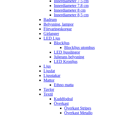
Innerdiameter 7,5 cm
Innerdiameter 7.8 cm
Innerdiameter 8 cm
Innerdiameter 8,5 cm
Badrum
Belysning, lampor
Förvaringskorgar
Girlanger
LED Ljus
Blockljus
Blockljus utomhus
LED ljusslingor
Julgrans belysning
LED Kronljus
Ljus
Ljusfat
Ljusstakar
Mattor
Ethno matta
Tavlor
Textil
Kuddfodral
Överkast
Överkast Stripes
Överkast Metallo