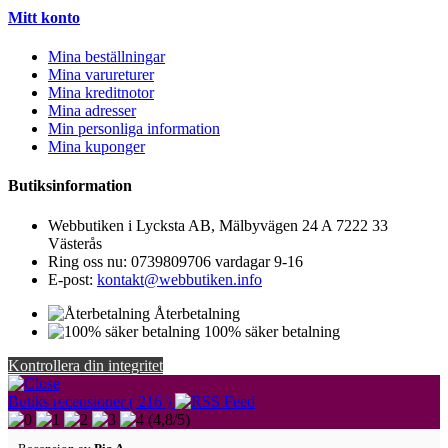
Mitt konto
Mina beställningar
Mina varureturer
Mina kreditnotor
Mina adresser
Min personliga information
Mina kuponger
Butiksinformation
Webbutiken i Lycksta AB, Mälbyvägen 24 A 7222 33
Västerås
Ring oss nu:
0739809706 vardagar 9-16
E-post:
kontakt@webbutiken.info
Återbetalning
100% säker betalning
Kontrollera din integritet
Butiks recensioner ( 216 )
(
4,8
/
5
)