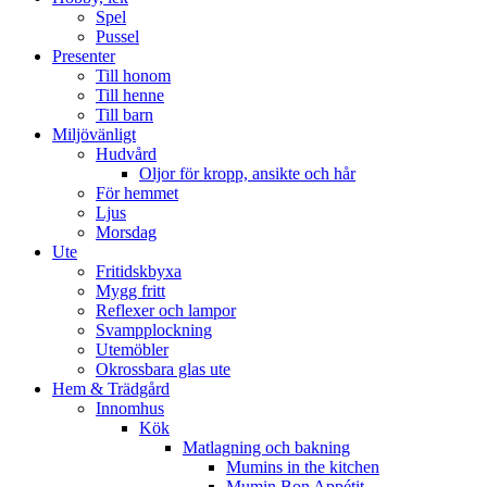
Spel
Pussel
Presenter
Till honom
Till henne
Till barn
Miljövänligt
Hudvård
Oljor för kropp, ansikte och hår
För hemmet
Ljus
Morsdag
Ute
Fritidskbyxa
Mygg fritt
Reflexer och lampor
Svampplockning
Utemöbler
Okrossbara glas ute
Hem & Trädgård
Innomhus
Kök
Matlagning och bakning
Mumins in the kitchen
Mumin Bon Appétit