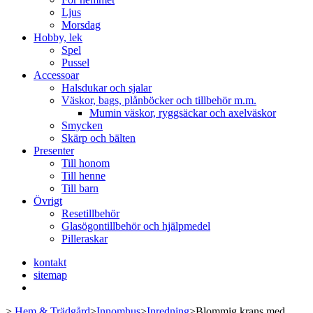
Ljus
Morsdag
Hobby, lek
Spel
Pussel
Accessoar
Halsdukar och sjalar
Väskor, bags, plånböcker och tillbehör m.m.
Mumin väskor, ryggsäckar och axelväskor
Smycken
Skärp och bälten
Presenter
Till honom
Till henne
Till barn
Övrigt
Resetillbehör
Glasögontillbehör och hjälpmedel
Pilleraskar
kontakt
sitemap
>
Hem & Trädgård
>
Innomhus
>
Inredning
>
Blommig krans med