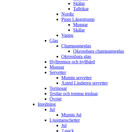
Skålar
Tallrikar
Nordic
Pippi Långstrump
Muggar
Skålar
Vappu
Glas
Champagneglas
Okrossbara champagneglas
Okrossbara glas
Hyllremsor och hyllbård
Muggar
Servetter
Mumin servetter
Astrid Lindgren servetter
Termosar
Tesilar och tomma tepåsar
Övrigt
Inredning
Jul
Mumin Jul
Ljusmanschetter
Jul
2-pack