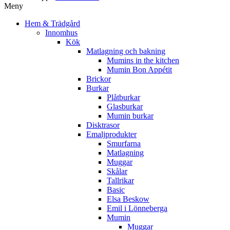
Meny
Hem & Trädgård
Innomhus
Kök
Matlagning och bakning
Mumins in the kitchen
Mumin Bon Appétit
Brickor
Burkar
Plåtburkar
Glasburkar
Mumin burkar
Disktrasor
Emaljprodukter
Smurfarna
Matlagning
Muggar
Skålar
Tallrikar
Basic
Elsa Beskow
Emil i Lönneberga
Mumin
Muggar