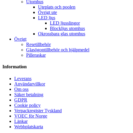
Utomhus
Uteplats och poolen
Övrigt ute
LED ljus
LED ljusslingor
Blockljus utomhus
Okrossbara glas utomhus
Övrigt
Resetillbehör
Glasögontillbehör och hjälpmedel
Pilleraskar
Information
Leverans
Användarvillkor
Om oss
Säker betalning
GDPR
Cookie policy
Verpackregister Tyskland
VOEC för Norge
Länkar
Webbplatskarta