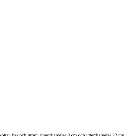
kottar, bär och grönt, innerdiameter 8 cm och ytterdiameter 22 cm