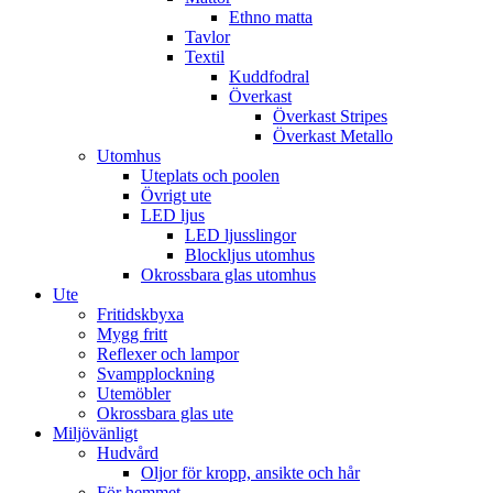
Ethno matta
Tavlor
Textil
Kuddfodral
Överkast
Överkast Stripes
Överkast Metallo
Utomhus
Uteplats och poolen
Övrigt ute
LED ljus
LED ljusslingor
Blockljus utomhus
Okrossbara glas utomhus
Ute
Fritidskbyxa
Mygg fritt
Reflexer och lampor
Svampplockning
Utemöbler
Okrossbara glas ute
Miljövänligt
Hudvård
Oljor för kropp, ansikte och hår
För hemmet