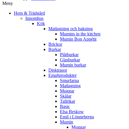
Meny
Hem & Trädgård
Innomhus
Kök
Matlagning och bakning
Mumins in the kitchen
Mumin Bon Appétit
Brickor
Burkar
Plåtburkar
Glasburkar
Mumin burkar
Disktrasor
Emaljprodukter
Smurfarna
Matlagning
Muggar
Skålar
Tallrikar
Basic
Elsa Beskow
Emil i Lönneberga
Mumin
Muggar