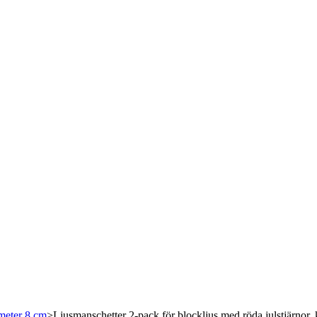
meter 8 cm
>
Ljusmanschetter 2-pack för blockljus med röda julstjärnor, 