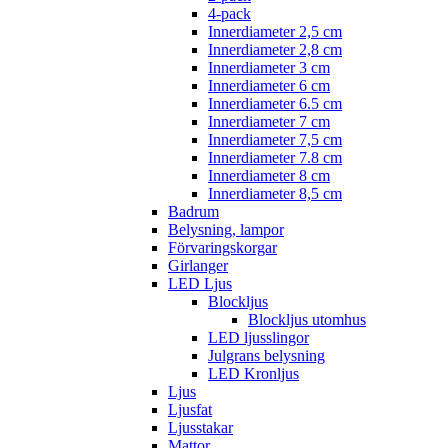
4-pack
Innerdiameter 2,5 cm
Innerdiameter 2,8 cm
Innerdiameter 3 cm
Innerdiameter 6 cm
Innerdiameter 6.5 cm
Innerdiameter 7 cm
Innerdiameter 7,5 cm
Innerdiameter 7.8 cm
Innerdiameter 8 cm
Innerdiameter 8,5 cm
Badrum
Belysning, lampor
Förvaringskorgar
Girlanger
LED Ljus
Blockljus
Blockljus utomhus
LED ljusslingor
Julgrans belysning
LED Kronljus
Ljus
Ljusfat
Ljusstakar
Mattor