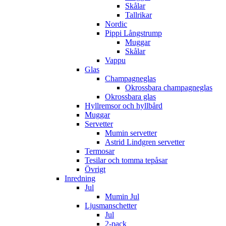
Skålar
Tallrikar
Nordic
Pippi Långstrump
Muggar
Skålar
Vappu
Glas
Champagneglas
Okrossbara champagneglas
Okrossbara glas
Hyllremsor och hyllbård
Muggar
Servetter
Mumin servetter
Astrid Lindgren servetter
Termosar
Tesilar och tomma tepåsar
Övrigt
Inredning
Jul
Mumin Jul
Ljusmanschetter
Jul
2-pack