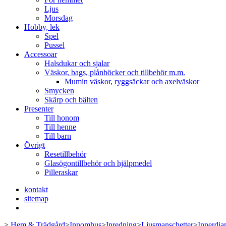
Ljus
Morsdag
Hobby, lek
Spel
Pussel
Accessoar
Halsdukar och sjalar
Väskor, bags, plånböcker och tillbehör m.m.
Mumin väskor, ryggsäckar och axelväskor
Smycken
Skärp och bälten
Presenter
Till honom
Till henne
Till barn
Övrigt
Resetillbehör
Glasögontillbehör och hjälpmedel
Pilleraskar
kontakt
sitemap
>
Hem & Trädgård
>
Innomhus
>
Inredning
>
Ljusmanschetter
>
Innerdia