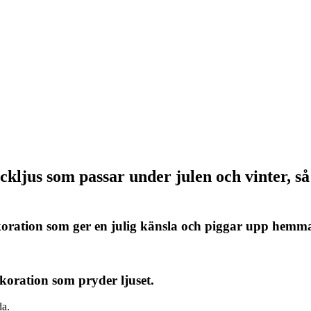
ockljus som passar under julen och vinter, s
dekoration som ger en julig känsla och piggar upp he
koration som pryder ljuset.
da.