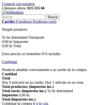
Contacte con nosotros
Llámanos ahora:
021-555 66
Buscar
Carrito:
0
producto
Productos
vacío
Ningún producto
To be determined
Transporte
0,00 kr
Impuestos
0,00 kr
Total
Estos precios se entienden IVA incluído
Confirmar
Producto añadido correctamente a su carrito de la compra
Cantidad
Total
Hay
0
artículos en su carrito.
Hay 1 artículo en su cesta.
Total productos: (impuestos inc.)
Total envío: (impuestos inc.)
To be determined
Impuestos
0,00 kr
Total (impuestos inc.)
Continuar la compra
Ir a la caja