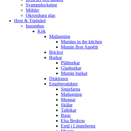
Svampplockning
Möbler
Okrossbara glas
Hem & Trädgård
Innomhus
Kök
Matlagning
Mumins in the kitchen
Mumin Bon Appétit
Brickor
Burkar
Plåtburkar
Glasburkar
Mumin burkar
Disktrasor
Emaljprodukter
Smurfarna
Matlagning
Muggar
Skålar
Tallrikar
Basic
Elsa Beskow
Emil i Lönneberga