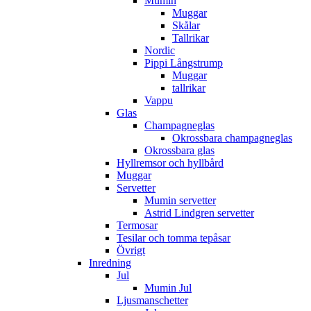
Mumin
Muggar
Skålar
Tallrikar
Nordic
Pippi Långstrump
Muggar
tallrikar
Vappu
Glas
Champagneglas
Okrossbara champagneglas
Okrossbara glas
Hyllremsor och hyllbård
Muggar
Servetter
Mumin servetter
Astrid Lindgren servetter
Termosar
Tesilar och tomma tepåsar
Övrigt
Inredning
Jul
Mumin Jul
Ljusmanschetter