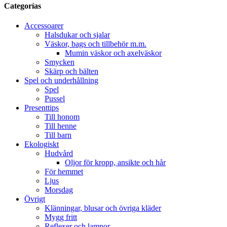
Categorías
Accessoarer
Halsdukar och sjalar
Väskor, bags och tillbehör m.m.
Mumin väskor och axelväskor
Smycken
Skärp och bälten
Spel och underhållning
Spel
Pussel
Presenttips
Till honom
Till henne
Till barn
Ekologiskt
Hudvård
Oljor för kropp, ansikte och hår
För hemmet
Ljus
Morsdag
Övrigt
Klänningar, blusar och övriga kläder
Mygg fritt
Reflexer och lampor