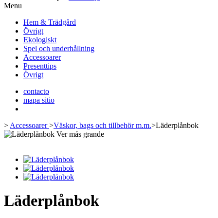
Menu
Hem & Trädgård
Övrigt
Ekologiskt
Spel och underhållning
Accessoarer
Presenttips
Övrigt
contacto
mapa sitio
>
Accessoarer
>
Väskor, bags och tillbehör m.m.
>
Läderplånbok
Ver más grande
Läderplånbok