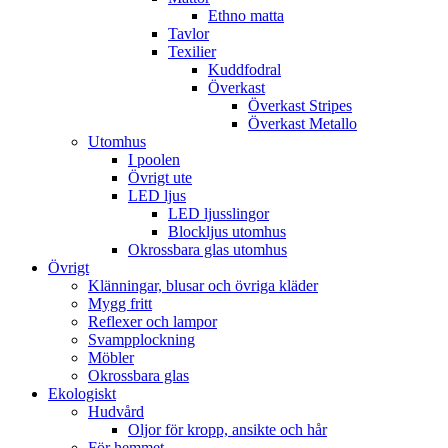
Ethno matta
Tavlor
Texilier
Kuddfodral
Överkast
Överkast Stripes
Överkast Metallo
Utomhus
I poolen
Övrigt ute
LED ljus
LED ljusslingor
Blockljus utomhus
Okrossbara glas utomhus
Övrigt
Klänningar, blusar och övriga kläder
Mygg fritt
Reflexer och lampor
Svampplockning
Möbler
Okrossbara glas
Ekologiskt
Hudvård
Oljor för kropp, ansikte och hår
För hemmet