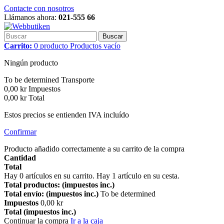
Contacte con nosotros
Llámanos ahora:
021-555 66
Buscar
Carrito:
0
producto
Productos
vacío
Ningún producto
To be determined
Transporte
0,00 kr
Impuestos
0,00 kr
Total
Estos precios se entienden IVA incluído
Confirmar
Producto añadido correctamente a su carrito de la compra
Cantidad
Total
Hay
0
artículos en su carrito.
Hay 1 artículo en su cesta.
Total productos: (impuestos inc.)
Total envío: (impuestos inc.)
To be determined
Impuestos
0,00 kr
Total (impuestos inc.)
Continuar la compra
Ir a la caja