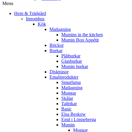
Menu
Hem & Trädgård
Innomhus
Kök
Matlagning
Mumins in the kitchen
Mumin Bon Appétit
Brickor
Burkar
Plåtburkar
Glasburkar
Mumin burkar
Disktrasor
Emaljprodukter
Smurfarna
Matlagning
Muggar
Skålar
Tallrikar
Basic
Elsa Beskow
Emil i Lönneberga
Mumin
Muggar