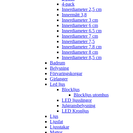
4-pack
Innerdiameter 2,5 cm
Innermått 3,8
Innerdiameter 3 cm
Innerdiameter 6 cm
Innerdiameter 6.5 cm
Innerdiameter 7 cm
Innerdiameter 7,5
Innerdiameter 7.8 cm
Innerdiameter 8 cm
Innerdiameter 8,5 cm
Badrum
Belysning
Förvaringskorgar
Girlanger
Led ljus
Blockljus
Blockljus utomhus
LED ljusslingor
Julgransbelysning
LED Kronljus
Ljus
Ljusfat
Ljusstakar
Mattor