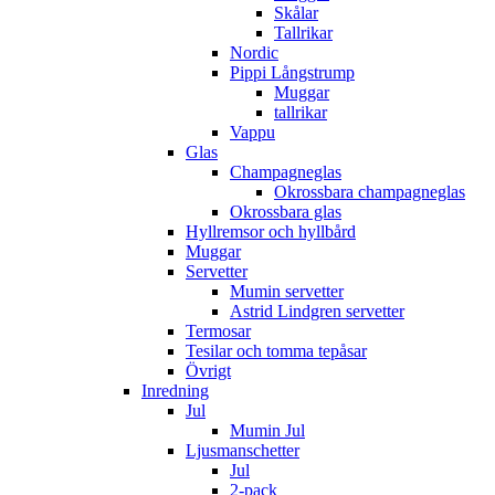
Skålar
Tallrikar
Nordic
Pippi Långstrump
Muggar
tallrikar
Vappu
Glas
Champagneglas
Okrossbara champagneglas
Okrossbara glas
Hyllremsor och hyllbård
Muggar
Servetter
Mumin servetter
Astrid Lindgren servetter
Termosar
Tesilar och tomma tepåsar
Övrigt
Inredning
Jul
Mumin Jul
Ljusmanschetter
Jul
2-pack