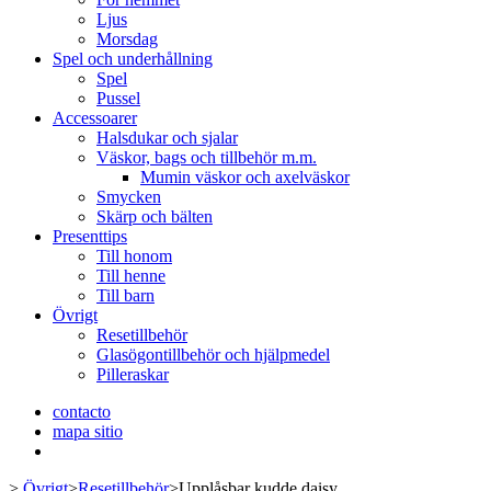
Ljus
Morsdag
Spel och underhållning
Spel
Pussel
Accessoarer
Halsdukar och sjalar
Väskor, bags och tillbehör m.m.
Mumin väskor och axelväskor
Smycken
Skärp och bälten
Presenttips
Till honom
Till henne
Till barn
Övrigt
Resetillbehör
Glasögontillbehör och hjälpmedel
Pilleraskar
contacto
mapa sitio
>
Övrigt
>
Resetillbehör
>
Upplåsbar kudde daisy