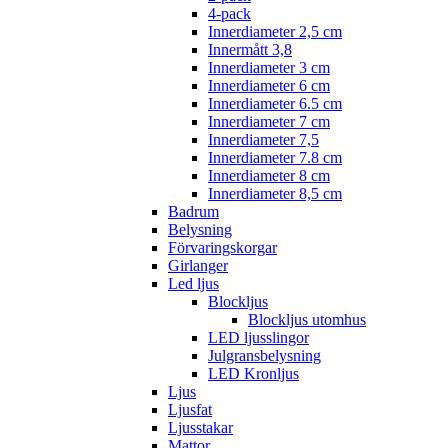
4-pack
Innerdiameter 2,5 cm
Innermått 3,8
Innerdiameter 3 cm
Innerdiameter 6 cm
Innerdiameter 6.5 cm
Innerdiameter 7 cm
Innerdiameter 7,5
Innerdiameter 7.8 cm
Innerdiameter 8 cm
Innerdiameter 8,5 cm
Badrum
Belysning
Förvaringskorgar
Girlanger
Led ljus
Blockljus
Blockljus utomhus
LED ljusslingor
Julgransbelysning
LED Kronljus
Ljus
Ljusfat
Ljusstakar
Mattor