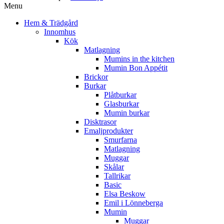
Menu
Hem & Trädgård
Innomhus
Kök
Matlagning
Mumins in the kitchen
Mumin Bon Appétit
Brickor
Burkar
Plåtburkar
Glasburkar
Mumin burkar
Disktrasor
Emaljprodukter
Smurfarna
Matlagning
Muggar
Skålar
Tallrikar
Basic
Elsa Beskow
Emil i Lönneberga
Mumin
Muggar