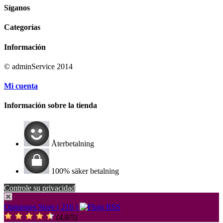
Síganos
Categorías
Información
© adminService 2014
Mi cuenta
Información sobre la tienda
Återbetalning
100% säker betalning
Controle su privacidad
Opiniones Store ( 216 )
(
4,8
/
5
)