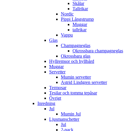
Skålar
Tallrikar
Nordic
Pippi Långstrump
Muggar
tallrikar
Vappu
Glas
Champagneglas
Okrossbara champagneglas
Okrossbara glas
Hyllremsor och hyllbård
Muggar
Servetter
Mumin servetter
Astrid Lindgren servetter
Termosar
Tesilar och tomma tepåsar
Övrigt
Inredning
Jul
Mumin Jul
Ljusmanschetter
Jul
2-pack