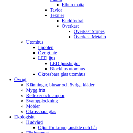
Ethno matta
Tavlor
Texilier
Kuddfodral
Överkast
Överkast Stripes
Överkast Metallo
Utomhus
I poolen
Övrigt ute
LED ljus
LED ljusslingor
Blockljus utomhus
Okrossbara glas utomhus
Övrigt
Klänningar, blusar och övriga kläder
Mygg fritt
Reflexer och lampor
Svampplockning
Möbler
Okrossbara glas
Ekologiskt
Hudvård
Oljor för kropp, ansikte och hår
För hemmet