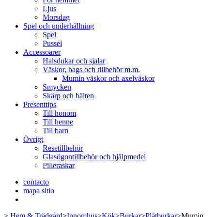
Ljus
Morsdag
Spel och underhållning
Spel
Pussel
Accessoarer
Halsdukar och sjalar
Väskor, bags och tillbehör m.m.
Mumin väskor och axelväskor
Smycken
Skärp och bälten
Presenttips
Till honom
Till henne
Till barn
Övrigt
Resetillbehör
Glasögontillbehör och hjälpmedel
Pilleraskar
contacto
mapa sitio
>
Hem & Trädgård
>
Innomhus
>
Kök
>
Burkar
>
Plåtburkar
>
Mumin