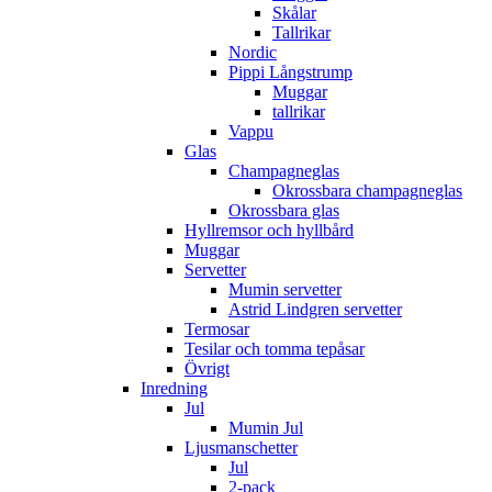
Skålar
Tallrikar
Nordic
Pippi Långstrump
Muggar
tallrikar
Vappu
Glas
Champagneglas
Okrossbara champagneglas
Okrossbara glas
Hyllremsor och hyllbård
Muggar
Servetter
Mumin servetter
Astrid Lindgren servetter
Termosar
Tesilar och tomma tepåsar
Övrigt
Inredning
Jul
Mumin Jul
Ljusmanschetter
Jul
2-pack