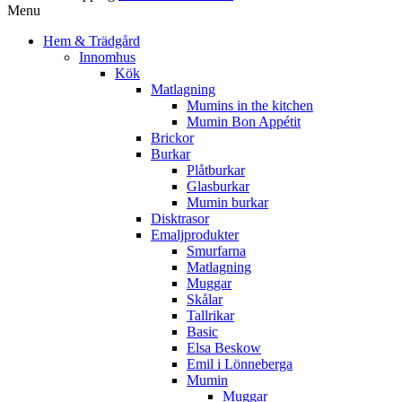
Menu
Hem & Trädgård
Innomhus
Kök
Matlagning
Mumins in the kitchen
Mumin Bon Appétit
Brickor
Burkar
Plåtburkar
Glasburkar
Mumin burkar
Disktrasor
Emaljprodukter
Smurfarna
Matlagning
Muggar
Skålar
Tallrikar
Basic
Elsa Beskow
Emil i Lönneberga
Mumin
Muggar