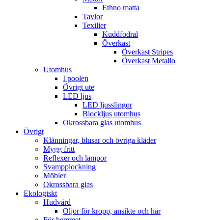
Ethno matta
Tavlor
Texilier
Kuddfodral
Överkast
Överkast Stripes
Överkast Metallo
Utomhus
I poolen
Övrigt ute
LED ljus
LED ljusslingor
Blockljus utomhus
Okrossbara glas utomhus
Övrigt
Klänningar, blusar och övriga kläder
Mygg fritt
Reflexer och lampor
Svampplockning
Möbler
Okrossbara glas
Ekologiskt
Hudvård
Oljor för kropp, ansikte och hår
För hemmet