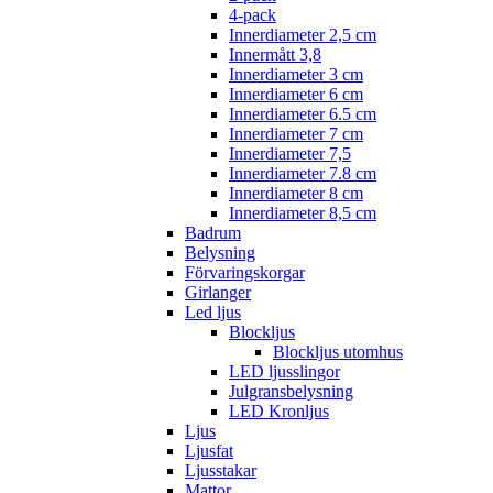
4-pack
Innerdiameter 2,5 cm
Innermått 3,8
Innerdiameter 3 cm
Innerdiameter 6 cm
Innerdiameter 6.5 cm
Innerdiameter 7 cm
Innerdiameter 7,5
Innerdiameter 7.8 cm
Innerdiameter 8 cm
Innerdiameter 8,5 cm
Badrum
Belysning
Förvaringskorgar
Girlanger
Led ljus
Blockljus
Blockljus utomhus
LED ljusslingor
Julgransbelysning
LED Kronljus
Ljus
Ljusfat
Ljusstakar
Mattor