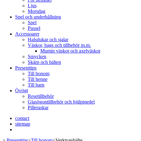
Ljus
Morsdag
Spel och underhållning
Spel
Pussel
Accessoarer
Halsdukar och sjalar
Väskor, bags och tillbehör m.m.
Mumin väskor och axelväskor
Smycken
Skärp och bälten
Presenttips
Till honom
Till henne
Till barn
Övrigt
Resetillbehör
Glasögontillbehör och hjälpmedel
Pilleraskar
contact
sitemap
>
Presenttips
>
Till honom
>
Verktygsbälte