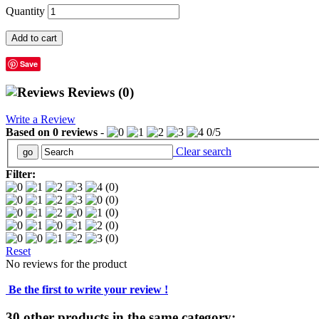
Quantity
Add to cart
Save
Reviews
(0)
Write a Review
Based on
0
reviews
-
0
/
5
Clear search
Filter:
(0)
(0)
(0)
(0)
(0)
Reset
No reviews for the product
Be the first to write your review !
30 other products in the same category: