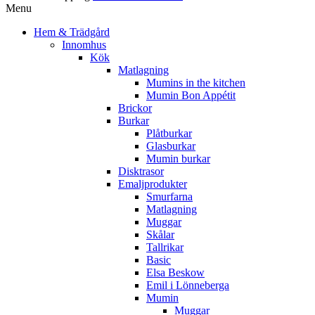
Menu
Hem & Trädgård
Innomhus
Kök
Matlagning
Mumins in the kitchen
Mumin Bon Appétit
Brickor
Burkar
Plåtburkar
Glasburkar
Mumin burkar
Disktrasor
Emaljprodukter
Smurfarna
Matlagning
Muggar
Skålar
Tallrikar
Basic
Elsa Beskow
Emil i Lönneberga
Mumin
Muggar