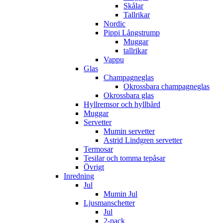
Skålar
Tallrikar
Nordic
Pippi Långstrump
Muggar
tallrikar
Vappu
Glas
Champagneglas
Okrossbara champagneglas
Okrossbara glas
Hyllremsor och hyllbård
Muggar
Servetter
Mumin servetter
Astrid Lindgren servetter
Termosar
Tesilar och tomma tepåsar
Övrigt
Inredning
Jul
Mumin Jul
Ljusmanschetter
Jul
2-pack