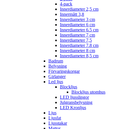
4-pack
Innerdiameter 2,5 cm
Innermått 3,8
Innerdiameter 3 cm
Innerdiameter 6 cm
Innerdiameter 6.5 cm
Innerdiameter 7 cm
Innerdiameter 7,5
Innerdiameter 7.8 cm
Innerdiameter 8 cm
Innerdiameter 8,5 cm
Badrum
Belysning
Förvaringskorgar
Girlanger
Led ljus
Blockljus
Blockljus utomhus
LED ljusslingor
Julgransbelysning
LED Kronljus
Ljus
Ljusfat
Ljusstakar
Mattor