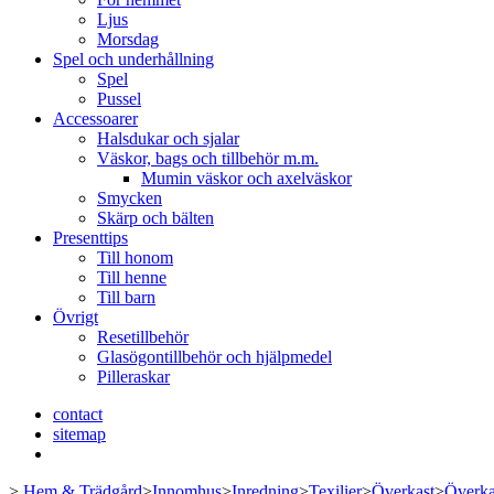
Ljus
Morsdag
Spel och underhållning
Spel
Pussel
Accessoarer
Halsdukar och sjalar
Väskor, bags och tillbehör m.m.
Mumin väskor och axelväskor
Smycken
Skärp och bälten
Presenttips
Till honom
Till henne
Till barn
Övrigt
Resetillbehör
Glasögontillbehör och hjälpmedel
Pilleraskar
contact
sitemap
>
Hem & Trädgård
>
Innomhus
>
Inredning
>
Texilier
>
Överkast
>
Överka