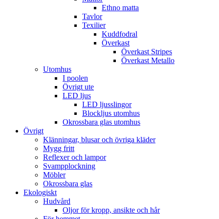
Ethno matta
Tavlor
Texilier
Kuddfodral
Överkast
Överkast Stripes
Överkast Metallo
Utomhus
I poolen
Övrigt ute
LED ljus
LED ljusslingor
Blockljus utomhus
Okrossbara glas utomhus
Övrigt
Klänningar, blusar och övriga kläder
Mygg fritt
Reflexer och lampor
Svampplockning
Möbler
Okrossbara glas
Ekologiskt
Hudvård
Oljor för kropp, ansikte och hår
För hemmet