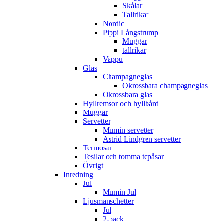
Skålar
Tallrikar
Nordic
Pippi Långstrump
Muggar
tallrikar
Vappu
Glas
Champagneglas
Okrossbara champagneglas
Okrossbara glas
Hyllremsor och hyllbård
Muggar
Servetter
Mumin servetter
Astrid Lindgren servetter
Termosar
Tesilar och tomma tepåsar
Övrigt
Inredning
Jul
Mumin Jul
Ljusmanschetter
Jul
2-pack