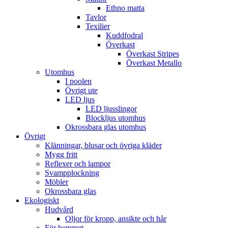
Ethno matta
Tavlor
Texilier
Kuddfodral
Överkast
Överkast Stripes
Överkast Metallo
Utomhus
I poolen
Övrigt ute
LED ljus
LED ljusslingor
Blockljus utomhus
Okrossbara glas utomhus
Övrigt
Klänningar, blusar och övriga kläder
Mygg fritt
Reflexer och lampor
Svampplockning
Möbler
Okrossbara glas
Ekologiskt
Hudvård
Oljor för kropp, ansikte och hår
För hemmet