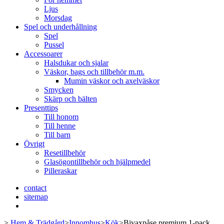
Ljus
Morsdag
Spel och underhållning
Spel
Pussel
Accessoarer
Halsdukar och sjalar
Väskor, bags och tillbehör m.m.
Mumin väskor och axelväskor
Smycken
Skärp och bälten
Presenttips
Till honom
Till henne
Till barn
Övrigt
Resetillbehör
Glasögontillbehör och hjälpmedel
Pilleraskar
contact
sitemap
>
Hem & Trädgård
>
Innomhus
>
Kök
>
Bivaxpåse premium 1-pack