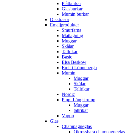
Plåtburkar
Glasburkar
Mumin burkar
Disktrasor
Emaljprodukter
Smurfarna
Matlagning
Muggar
Skålar
Tallrikar
Basic
Elsa Beskow
Emil i Lönneberga
Mumin
Muggar
Skålar
Tallrikar
Nordic
Pippi Långstrump
Muggar
tallrikar
Vappu
Glas
Champagneglas
Okrossbara champagneglas