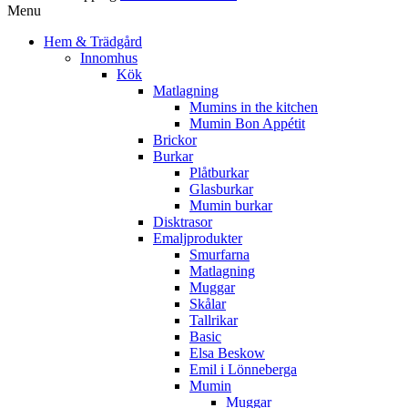
Menu
Hem & Trädgård
Innomhus
Kök
Matlagning
Mumins in the kitchen
Mumin Bon Appétit
Brickor
Burkar
Plåtburkar
Glasburkar
Mumin burkar
Disktrasor
Emaljprodukter
Smurfarna
Matlagning
Muggar
Skålar
Tallrikar
Basic
Elsa Beskow
Emil i Lönneberga
Mumin
Muggar