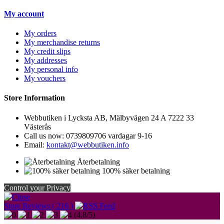
My account
My orders
My merchandise returns
My credit slips
My addresses
My personal info
My vouchers
Store Information
Webbutiken i Lycksta AB, Mälbyvägen 24 A 7222 33
Västerås
Call us now:
0739809706 vardagar 9-16
Email:
kontakt@webbutiken.info
Återbetalning
100% säker betalning
Control your Privacy
Store Reviews ( 216 )
(
4,8
/
5
)