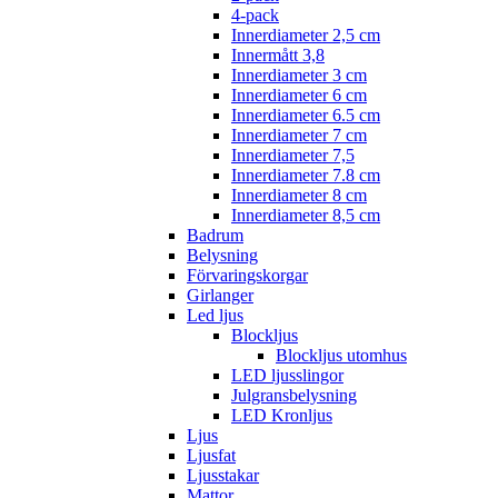
4-pack
Innerdiameter 2,5 cm
Innermått 3,8
Innerdiameter 3 cm
Innerdiameter 6 cm
Innerdiameter 6.5 cm
Innerdiameter 7 cm
Innerdiameter 7,5
Innerdiameter 7.8 cm
Innerdiameter 8 cm
Innerdiameter 8,5 cm
Badrum
Belysning
Förvaringskorgar
Girlanger
Led ljus
Blockljus
Blockljus utomhus
LED ljusslingor
Julgransbelysning
LED Kronljus
Ljus
Ljusfat
Ljusstakar
Mattor