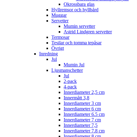
Okrossbara glas
Hyllremsor och hyllbård
Muggar
Servetter
Mumin servetter
Astrid Lindgren servetter
Termosar
Tesilar och tomma tepåsar
Övrigt
Inredning
Jul
Mumin Jul
Ljusmanschetter
Jul
2-pack
4-pack
Innerdiameter 2,5 cm
Innermått 3,8
Innerdiameter 3 cm
Innerdiameter 6 cm
Innerdiameter 6.5 cm
Innerdiameter 7 cm
Innerdiameter 7,5
Innerdiameter 7.8 cm
Innerdiameter 8 cm