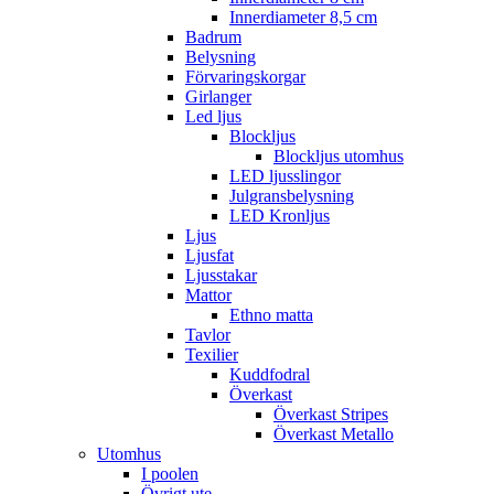
Innerdiameter 8,5 cm
Badrum
Belysning
Förvaringskorgar
Girlanger
Led ljus
Blockljus
Blockljus utomhus
LED ljusslingor
Julgransbelysning
LED Kronljus
Ljus
Ljusfat
Ljusstakar
Mattor
Ethno matta
Tavlor
Texilier
Kuddfodral
Överkast
Överkast Stripes
Överkast Metallo
Utomhus
I poolen
Övrigt ute