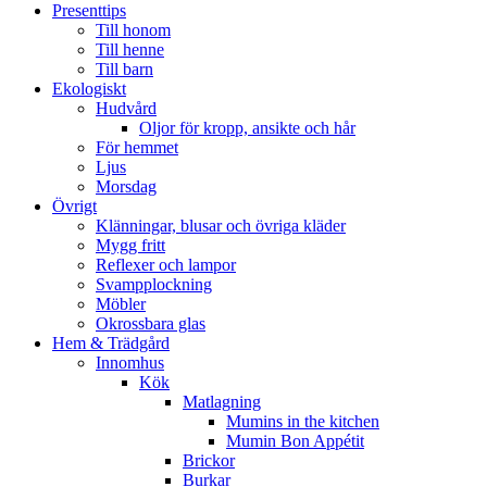
Presenttips
Till honom
Till henne
Till barn
Ekologiskt
Hudvård
Oljor för kropp, ansikte och hår
För hemmet
Ljus
Morsdag
Övrigt
Klänningar, blusar och övriga kläder
Mygg fritt
Reflexer och lampor
Svampplockning
Möbler
Okrossbara glas
Hem & Trädgård
Innomhus
Kök
Matlagning
Mumins in the kitchen
Mumin Bon Appétit
Brickor
Burkar