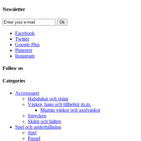
Newsletter
Ok
Facebook
Twitter
Google Plus
Pinterest
Instagram
Follow us
Categories
Accessoarer
Halsdukar och sjalar
Väskor, bags och tillbehör m.m.
Mumin väskor och axelväskor
Smycken
Skärp och bälten
Spel och underhållning
Spel
Pussel