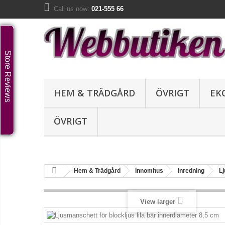
Call us now:
021-555 66
Store Reviews
HEM & TRÄDGÅRD
ÖVRIGT
EK
ÖVRIGT
Hem & Trädgård
Innomhus
Inredning
L
View larger