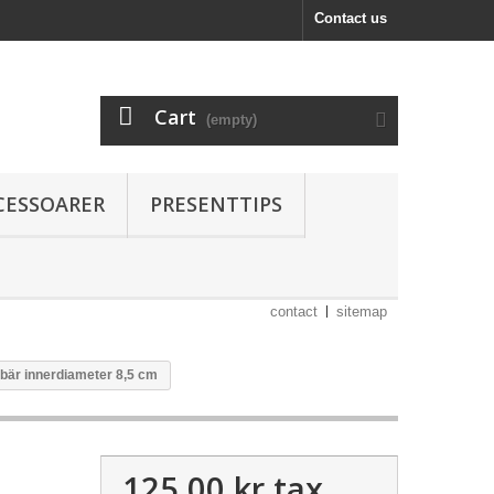
Contact us
Cart
(empty)
CESSOARER
PRESENTTIPS
contact
sitemap
a bär innerdiameter 8,5 cm
125,00 kr
tax