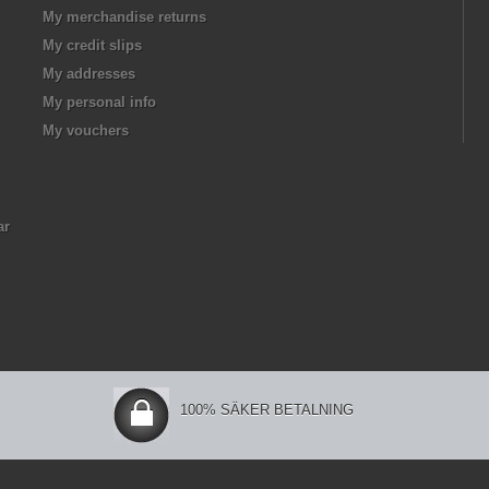
My merchandise returns
My credit slips
My addresses
My personal info
My vouchers
ar
100% SÄKER BETALNING