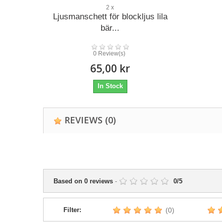
2 x
Ljusmanschett för blockljus lila
bär...
0 Review(s)
65,00 kr
In Stock
REVIEWS
(0)
Based on
0
reviews
-
0
/
5
Filter:
(0)