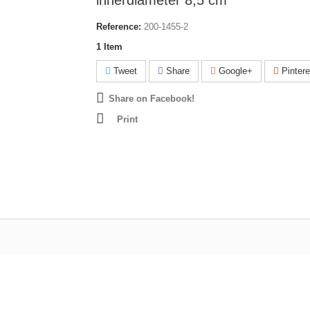
innerdiameter 8,5 cm
Reference:
200-1455-2
1
Item
Tweet
Share
Google+
Pintere
Share on Facebook!
Print