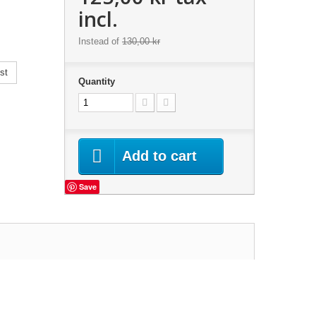
incl.
Instead of
130,00 kr
st
Quantity
Add to cart
Save