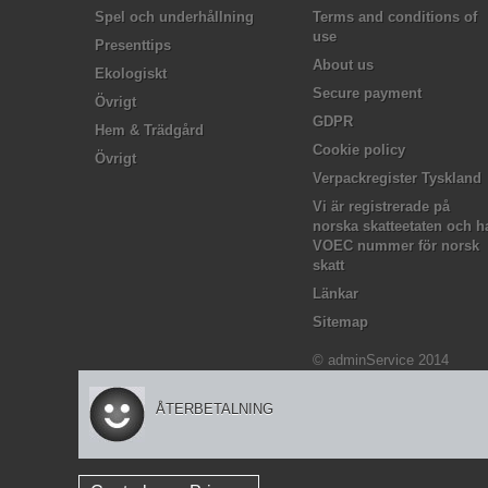
Spel och underhållning
Terms and conditions of
use
Presenttips
About us
Ekologiskt
Secure payment
Övrigt
GDPR
Hem & Trädgård
Cookie policy
Övrigt
Verpackregister Tyskland
Vi är registrerade på
norska skatteetaten och h
VOEC nummer för norsk
skatt
Länkar
Sitemap
© adminService 2014
ÅTERBETALNING