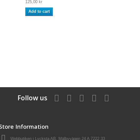
125,00 kr
Add to cart
Follow us
Store Information
Webbutiken i Lycksta AB, Mälbyvägen 24 A 7222 33